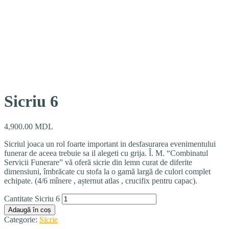
Sicriu 6
4,900.00
MDL
Sicriul joaca un rol foarte important in desfasurarea evenimentului
funerar de aceea trebuie sa il alegeti cu grija. Î. M. “Combinatul
Servicii Funerare” vă oferă sicrie din lemn curat de diferite
dimensiuni, îmbrăcate cu stofa la o gamă largă de culori complet
echipate. (4/6 mînere , așternut atlas , crucifix pentru capac).
Cantitate Sicriu 6
Adaugă în coș
Categorie:
Sicrie