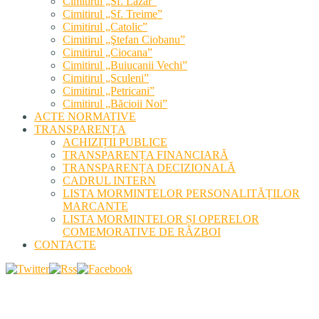
Cimitirul „Sf. Lazăr”
Cimitirul „Sf. Treime”
Cimitirul „Catolic”
Cimitirul „Ştefan Ciobanu”
Cimitirul „Ciocana”
Cimitirul „Buiucanii Vechi”
Cimitirul „Sculeni”
Cimitirul „Petricani”
Cimitirul „Băcioii Noi”
ACTE NORMATIVE
TRANSPARENȚA
ACHIZIȚII PUBLICE
TRANSPARENȚA FINANCIARĂ
TRANSPARENȚA DECIZIONALĂ
CADRUL INTERN
LISTA MORMINTELOR PERSONALITĂȚILOR
MARCANTE
LISTA MORMINTELOR ȘI OPERELOR
COMEMORATIVE DE RĂZBOI
CONTACTE