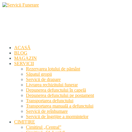
Servicii Funerare
Primiți susținerea profesională deplină
ACASĂ
BLOG
MAGAZIN
SERVICII
Rezervarea lotului de pământ
Săpatul gropii
Servicii de drapare
Livrarea rechizitului funerar
Depunerea defunctului în capelă
Depunerea defunctului pe postament
Transportarea defunctului
Transportarea manuală a defunctului
Servicii de reînhumare
Servicii de îngrijire a mormintelor
CIMITIRE
Cimitirul „Central”