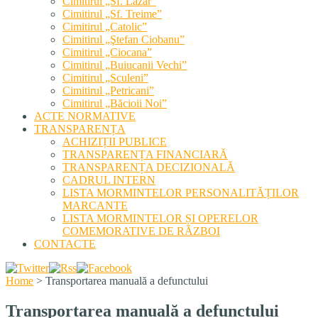
Cimitirul „Sf. Lazăr”
Cimitirul „Sf. Treime”
Cimitirul „Catolic”
Cimitirul „Ştefan Ciobanu”
Cimitirul „Ciocana”
Cimitirul „Buiucanii Vechi”
Cimitirul „Sculeni”
Cimitirul „Petricani”
Cimitirul „Băcioii Noi”
ACTE NORMATIVE
TRANSPARENȚA
ACHIZIȚII PUBLICE
TRANSPARENȚA FINANCIARĂ
TRANSPARENȚA DECIZIONALĂ
CADRUL INTERN
LISTA MORMINTELOR PERSONALITĂȚILOR
MARCANTE
LISTA MORMINTELOR ȘI OPERELOR
COMEMORATIVE DE RĂZBOI
CONTACTE
Home
>
Transportarea manuală a defunctului
Transportarea manuală a defunctului