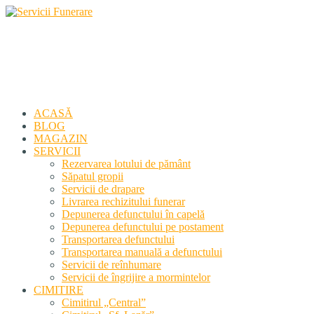
Servicii Funerare
Primiți susținerea profesională deplină
ACASĂ
BLOG
MAGAZIN
SERVICII
Rezervarea lotului de pământ
Săpatul gropii
Servicii de drapare
Livrarea rechizitului funerar
Depunerea defunctului în capelă
Depunerea defunctului pe postament
Transportarea defunctului
Transportarea manuală a defunctului
Servicii de reînhumare
Servicii de îngrijire a mormintelor
CIMITIRE
Cimitirul „Central”