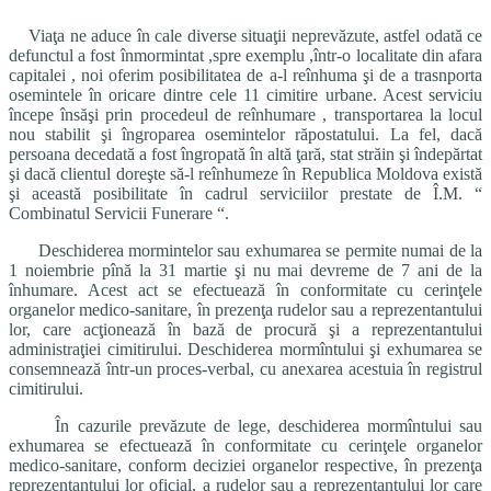
Viaţa ne aduce în cale diverse situaţii neprevăzute, astfel odată ce
defunctul a fost înmormintat ,spre exemplu ,într-o localitate din afara
capitalei , noi oferim posibilitatea de a-l reînhuma şi de a trasnporta
osemintele în oricare dintre cele 11 cimitire urbane. Acest serviciu
începe însăşi prin procedeul de reînhumare , transportarea la locul
nou stabilit şi îngroparea osemintelor răpostatului. La fel, dacă
persoana decedată a fost îngropată în altă ţară, stat străin şi îndepărtat
şi dacă clientul doreşte să-l reînhumeze în Republica Moldova există
şi această posibilitate în cadrul serviciilor prestate de Î.M. “
Combinatul Servicii Funerare “.
Deschiderea mormintelor sau exhumarea se permite numai de la
1 noiembrie pînă la 31 martie şi nu mai devreme de 7 ani de la
înhumare. Acest act se efectuează în conformitate cu cerinţele
organelor medico-sanitare, în prezenţa rudelor sau a reprezentantului
lor, care acţionează în bază de procură şi a reprezentantului
administraţiei cimitirului. Deschiderea mormîntului şi exhumarea se
consemnează într-un proces-verbal, cu anexarea acestuia în registrul
cimitirului.
În cazurile prevăzute de lege, deschiderea mormîntului sau
exhumarea se efectuează în conformitate cu cerinţele organelor
medico-sanitare, conform deciziei organelor respective, în prezenţa
reprezentantului lor oficial, a rudelor sau a reprezentantului lor care