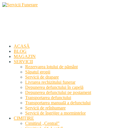
Servicii Funerare
Primiți susținerea profesională deplină
ACASĂ
BLOG
MAGAZIN
SERVICII
Rezervarea lotului de pământ
Săpatul gropii
Servicii de drapare
Livrarea rechizitului funerar
Depunerea defunctului în capelă
Depunerea defunctului pe postament
Transportarea defunctului
Transportarea manuală a defunctului
Servicii de reînhumare
Servicii de îngrijire a mormintelor
CIMITIRE
Cimitirul „Central”