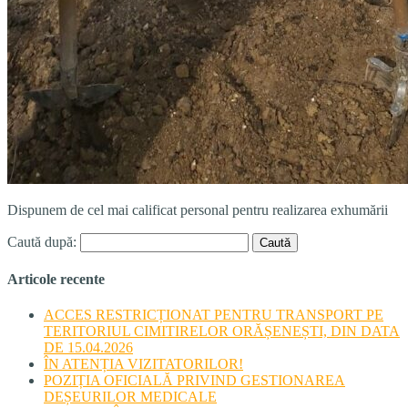
Dispunem de cel mai calificat personal pentru realizarea exhumării
Caută după:
Articole recente
ACCES RESTRICȚIONAT PENTRU TRANSPORT PE
TERITORIUL CIMITIRELOR ORĂȘENEȘTI, DIN DATA
DE 15.04.2026
ÎN ATENȚIA VIZITATORILOR!
POZIȚIA OFICIALĂ PRIVIND GESTIONAREA
DEȘEURILOR MEDICALE