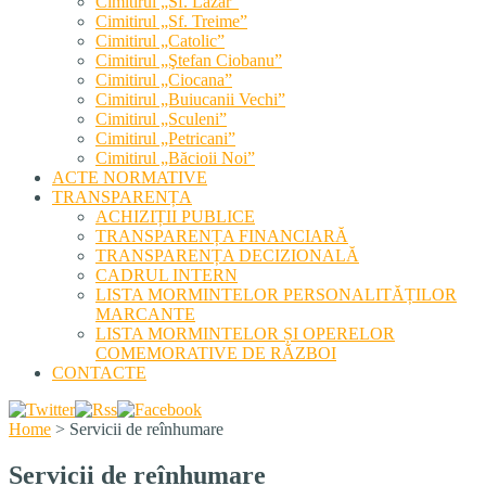
Cimitirul „Sf. Lazăr”
Cimitirul „Sf. Treime”
Cimitirul „Catolic”
Cimitirul „Ştefan Ciobanu”
Cimitirul „Ciocana”
Cimitirul „Buiucanii Vechi”
Cimitirul „Sculeni”
Cimitirul „Petricani”
Cimitirul „Băcioii Noi”
ACTE NORMATIVE
TRANSPARENȚA
ACHIZIȚII PUBLICE
TRANSPARENȚA FINANCIARĂ
TRANSPARENȚA DECIZIONALĂ
CADRUL INTERN
LISTA MORMINTELOR PERSONALITĂȚILOR
MARCANTE
LISTA MORMINTELOR ȘI OPERELOR
COMEMORATIVE DE RĂZBOI
CONTACTE
Home
>
Servicii de reînhumare
Servicii de reînhumare