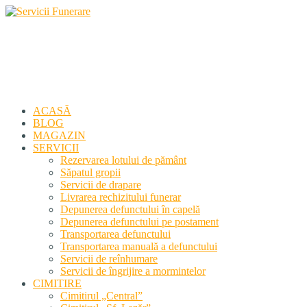
Servicii Funerare
Primiți susținerea profesională deplină
ACASĂ
BLOG
MAGAZIN
SERVICII
Rezervarea lotului de pământ
Săpatul gropii
Servicii de drapare
Livrarea rechizitului funerar
Depunerea defunctului în capelă
Depunerea defunctului pe postament
Transportarea defunctului
Transportarea manuală a defunctului
Servicii de reînhumare
Servicii de îngrijire a mormintelor
CIMITIRE
Cimitirul „Central”