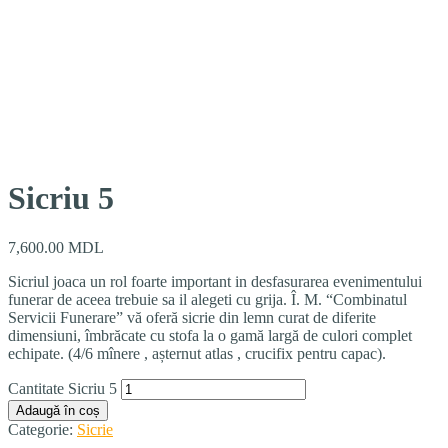
Sicriu 5
7,600.00
MDL
Sicriul joaca un rol foarte important in desfasurarea evenimentului
funerar de aceea trebuie sa il alegeti cu grija.
Î. M.
“
Combinatul
Servicii Funerare
” vă oferă sicrie din lemn curat de diferite
dimensiuni, îmbrăcate cu stofa la o gamă largă de culori complet
echipate. (4/6 mînere , așternut atlas , crucifix pentru capac).
Cantitate Sicriu 5
Adaugă în coș
Categorie:
Sicrie