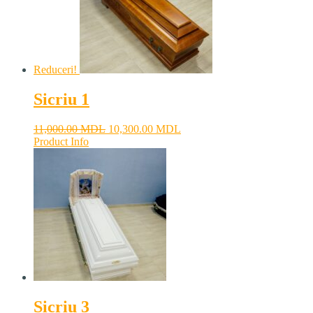
Reduceri!
Sicriu 1
11,000.00
MDL
10,300.00
MDL
Product Info
Sicriu 3