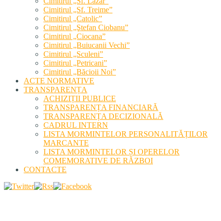
Cimitirul „Sf. Lazăr”
Cimitirul „Sf. Treime”
Cimitirul „Catolic”
Cimitirul „Ştefan Ciobanu”
Cimitirul „Ciocana”
Cimitirul „Buiucanii Vechi”
Cimitirul „Sculeni”
Cimitirul „Petricani”
Cimitirul „Băcioii Noi”
ACTE NORMATIVE
TRANSPARENȚA
ACHIZIȚII PUBLICE
TRANSPARENȚA FINANCIARĂ
TRANSPARENȚA DECIZIONALĂ
CADRUL INTERN
LISTA MORMINTELOR PERSONALITĂȚILOR
MARCANTE
LISTA MORMINTELOR ȘI OPERELOR
COMEMORATIVE DE RĂZBOI
CONTACTE