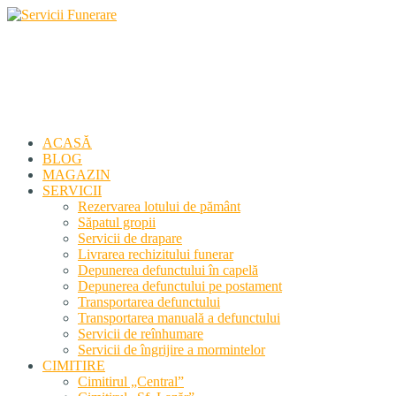
Servicii Funerare
Primiți susținerea profesională deplină
ACASĂ
BLOG
MAGAZIN
SERVICII
Rezervarea lotului de pământ
Săpatul gropii
Servicii de drapare
Livrarea rechizitului funerar
Depunerea defunctului în capelă
Depunerea defunctului pe postament
Transportarea defunctului
Transportarea manuală a defunctului
Servicii de reînhumare
Servicii de îngrijire a mormintelor
CIMITIRE
Cimitirul „Central”