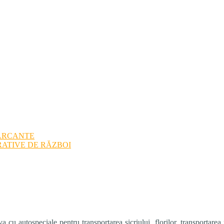
ARCANTE
ATIVE DE RĂZBOI
u autospeciale pentru transportarea sicriului, florilor, transportare