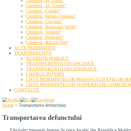
Cimitirul „Sf. Lazăr”
Cimitirul „Sf. Treime”
Cimitirul „Catolic”
Cimitirul „Ştefan Ciobanu”
Cimitirul „Ciocana”
Cimitirul „Buiucanii Vechi”
Cimitirul „Sculeni”
Cimitirul „Petricani”
Cimitirul „Băcioii Noi”
ACTE NORMATIVE
TRANSPARENȚA
ACHIZIȚII PUBLICE
TRANSPARENȚA FINANCIARĂ
TRANSPARENȚA DECIZIONALĂ
CADRUL INTERN
LISTA MORMINTELOR PERSONALITĂȚILOR M
LISTA MORMINTELOR ȘI OPERELOR COMEMOR
CONTACTE
Home
>
Transportarea defunctului
Transportarea defunctului
Efectuăm transport funerar în orice locaţie din Republica Moldova c