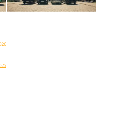
026
025