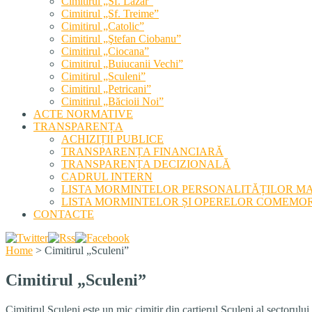
Cimitirul „Sf. Lazăr”
Cimitirul „Sf. Treime”
Cimitirul „Catolic”
Cimitirul „Ştefan Ciobanu”
Cimitirul „Ciocana”
Cimitirul „Buiucanii Vechi”
Cimitirul „Sculeni”
Cimitirul „Petricani”
Cimitirul „Băcioii Noi”
ACTE NORMATIVE
TRANSPARENȚA
ACHIZIȚII PUBLICE
TRANSPARENȚA FINANCIARĂ
TRANSPARENȚA DECIZIONALĂ
CADRUL INTERN
LISTA MORMINTELOR PERSONALITĂȚILOR M
LISTA MORMINTELOR ȘI OPERELOR COMEMOR
CONTACTE
Home
>
Cimitirul „Sculeni”
Cimitirul „Sculeni”
Cimitirul Sculeni este un mic cimitir din cartierul Sculeni al sectorul