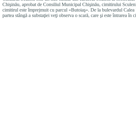
Chişinău, aprobat de Consiliul Municipal Chişinău, cimitirului Sculeni i-
cimitirul este împrejmuit cu parcul «Butoiaş». De la bulevardul Calea I
partea stângă a substaţiei veţi observa o scară, care şi este întrarea în ci