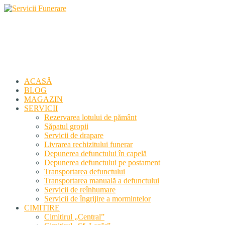
Servicii Funerare
Primiți susținerea profesională deplină
ACASĂ
BLOG
MAGAZIN
SERVICII
Rezervarea lotului de pământ
Săpatul gropii
Servicii de drapare
Livrarea rechizitului funerar
Depunerea defunctului în capelă
Depunerea defunctului pe postament
Transportarea defunctului
Transportarea manuală a defunctului
Servicii de reînhumare
Servicii de îngrijire a mormintelor
CIMITIRE
Cimitirul „Central”