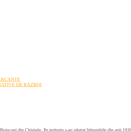
ARCANTE
ATIVE DE RĂZBOI
ui Buiucani din Chişinău. Pe teritoriu s-au păstrat înhumările din anii 1