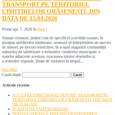
TRANSPORT PE TERITORIUL
CIMITIRELOR ORĂȘENEȘTI, DIN
DATA DE 15.04.2026
Postat apr. 7, 2026 în
Blog
|
Stimați vizitatori, ținând cont de specificul activității noastre, în
preajma sărbătorilor luminoase, urmează să întreprindem un spectru
de măsuri, pe alocuri restricitive, în scopul asigurării continuității
măsurilor de salubrizare a teritoriilor cimitirelor municipale, a
zonelor adiacente acestora, evacuarea tuturor deșeurilor și
a resturilor vegetale, lăsate de vizitatori în timpul...
Mai Mult
Caută după:
Articole recente
ACCES RESTRICȚIONAT PENTRU TRANSPORT PE
TERITORIUL CIMITIRELOR ORĂȘENEȘTI, DIN DATA
DE 15.04.2026
ÎN ATENȚIA VIZITATORILOR!
POZIȚIA OFICIALĂ PRIVIND GESTIONAREA