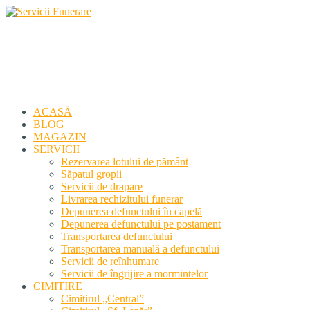
Servicii Funerare
Primiți susținerea profesională deplină
ACASĂ
BLOG
MAGAZIN
SERVICII
Rezervarea lotului de pământ
Săpatul gropii
Servicii de drapare
Livrarea rechizitului funerar
Depunerea defunctului în capelă
Depunerea defunctului pe postament
Transportarea defunctului
Transportarea manuală a defunctului
Servicii de reînhumare
Servicii de îngrijire a mormintelor
CIMITIRE
Cimitirul „Central”