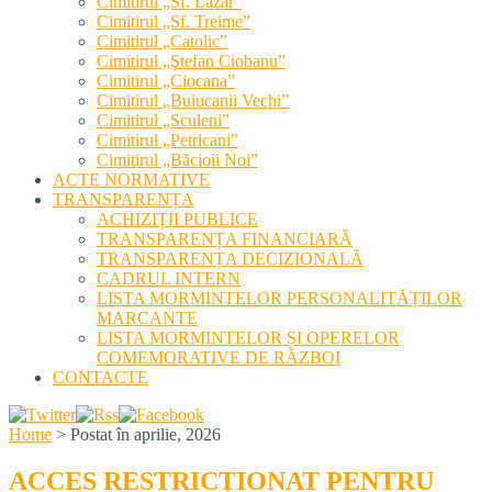
Cimitirul „Sf. Lazăr”
Cimitirul „Sf. Treime”
Cimitirul „Catolic”
Cimitirul „Ştefan Ciobanu”
Cimitirul „Ciocana”
Cimitirul „Buiucanii Vechi”
Cimitirul „Sculeni”
Cimitirul „Petricani”
Cimitirul „Băcioii Noi”
ACTE NORMATIVE
TRANSPARENȚA
ACHIZIȚII PUBLICE
TRANSPARENȚA FINANCIARĂ
TRANSPARENȚA DECIZIONALĂ
CADRUL INTERN
LISTA MORMINTELOR PERSONALITĂȚILOR
MARCANTE
LISTA MORMINTELOR ȘI OPERELOR
COMEMORATIVE DE RĂZBOI
CONTACTE
Home
>
Postat în aprilie, 2026
ACCES RESTRICȚIONAT PENTRU