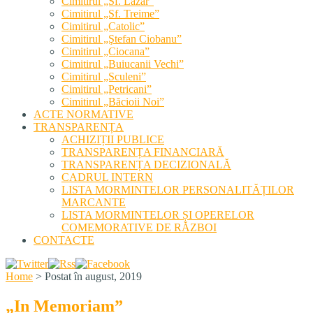
Cimitirul „Sf. Lazăr”
Cimitirul „Sf. Treime”
Cimitirul „Catolic”
Cimitirul „Ştefan Ciobanu”
Cimitirul „Ciocana”
Cimitirul „Buiucanii Vechi”
Cimitirul „Sculeni”
Cimitirul „Petricani”
Cimitirul „Băcioii Noi”
ACTE NORMATIVE
TRANSPARENȚA
ACHIZIȚII PUBLICE
TRANSPARENȚA FINANCIARĂ
TRANSPARENȚA DECIZIONALĂ
CADRUL INTERN
LISTA MORMINTELOR PERSONALITĂȚILOR
MARCANTE
LISTA MORMINTELOR ȘI OPERELOR
COMEMORATIVE DE RĂZBOI
CONTACTE
Home
>
Postat în august, 2019
„In Memoriam”