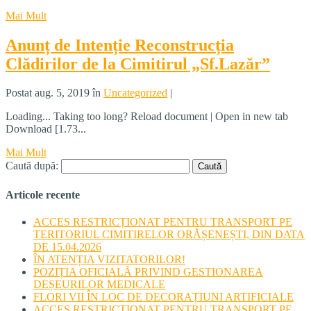
Mai Mult
Anunț de Intenție Reconstrucția
Clădirilor de la Cimitirul „Sf.Lazăr”
Postat aug. 5, 2019 în
Uncategorized
|
Loading... Taking too long? Reload document | Open in new tab
Download [1.73...
Mai Mult
Caută după:
Articole recente
ACCES RESTRICȚIONAT PENTRU TRANSPORT PE
TERITORIUL CIMITIRELOR ORĂȘENEȘTI, DIN DATA
DE 15.04.2026
ÎN ATENȚIA VIZITATORILOR!
POZIȚIA OFICIALĂ PRIVIND GESTIONAREA
DEȘEURILOR MEDICALE
FLORI VII ÎN LOC DE DECORAȚIUNI ARTIFICIALE
ACCES RESTRICȚIONAT PENTRU TRANSPORT PE