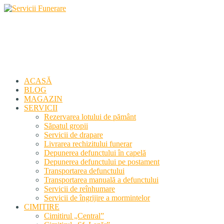
Servicii Funerare
Primiți susținerea profesională deplină
ACASĂ
BLOG
MAGAZIN
SERVICII
Rezervarea lotului de pământ
Săpatul gropii
Servicii de drapare
Livrarea rechizitului funerar
Depunerea defunctului în capelă
Depunerea defunctului pe postament
Transportarea defunctului
Transportarea manuală a defunctului
Servicii de reînhumare
Servicii de îngrijire a mormintelor
CIMITIRE
Cimitirul „Central”