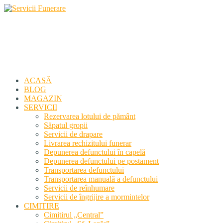
Servicii Funerare
Primiți susținerea profesională deplină
ACASĂ
BLOG
MAGAZIN
SERVICII
Rezervarea lotului de pământ
Săpatul gropii
Servicii de drapare
Livrarea rechizitului funerar
Depunerea defunctului în capelă
Depunerea defunctului pe postament
Transportarea defunctului
Transportarea manuală a defunctului
Servicii de reînhumare
Servicii de îngrijire a mormintelor
CIMITIRE
Cimitirul „Central”