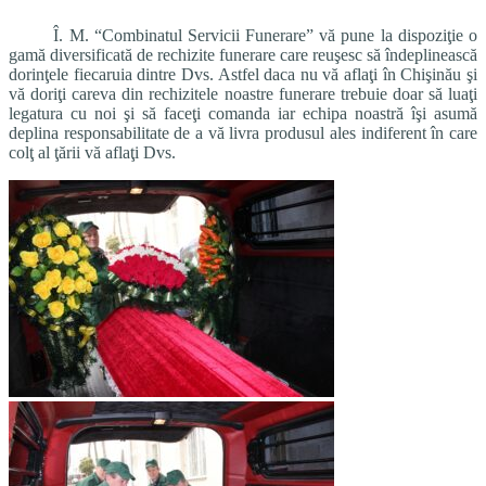
Î. M. “Combinatul Servicii Funerare” vă pune la dispoziţie o
gamă diversificată de rechizite funerare care reuşesc să îndeplinească
dorinţele fiecaruia dintre Dvs. Astfel daca nu vă aflaţi în Chişinău şi
vă doriţi careva din rechizitele noastre funerare trebuie doar să luaţi
legatura cu noi şi să faceţi comanda iar echipa noastră îşi asumă
deplina responsabilitate de a vă livra produsul ales indiferent în care
colţ al ţării vă aflaţi Dvs.