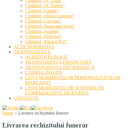
Cimitirul „Sf. Lazăr”
Cimitirul „Sf. Treime”
Cimitirul „Catolic”
Cimitirul „Ştefan Ciobanu”
Cimitirul „Ciocana”
Cimitirul „Buiucanii Vechi”
Cimitirul „Sculeni”
Cimitirul „Petricani”
Cimitirul „Băcioii Noi”
ACTE NORMATIVE
TRANSPARENȚA
ACHIZIȚII PUBLICE
TRANSPARENȚA FINANCIARĂ
TRANSPARENȚA DECIZIONALĂ
CADRUL INTERN
LISTA MORMINTELOR PERSONALITĂȚILOR
MARCANTE
LISTA MORMINTELOR ȘI OPERELOR
COMEMORATIVE DE RĂZBOI
CONTACTE
Home
>
Livrarea rechizitului funerar
Livrarea rechizitului funerar