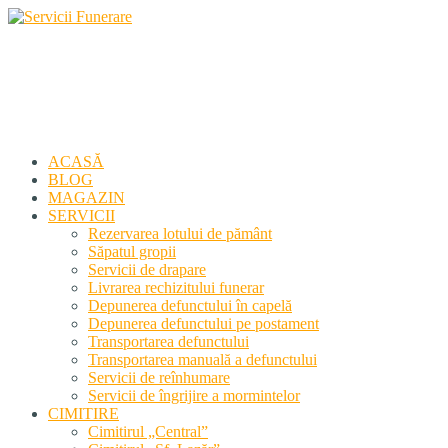
Servicii Funerare
Primiți susținerea profesională deplină
ACASĂ
BLOG
MAGAZIN
SERVICII
Rezervarea lotului de pământ
Săpatul gropii
Servicii de drapare
Livrarea rechizitului funerar
Depunerea defunctului în capelă
Depunerea defunctului pe postament
Transportarea defunctului
Transportarea manuală a defunctului
Servicii de reînhumare
Servicii de îngrijire a mormintelor
CIMITIRE
Cimitirul „Central”