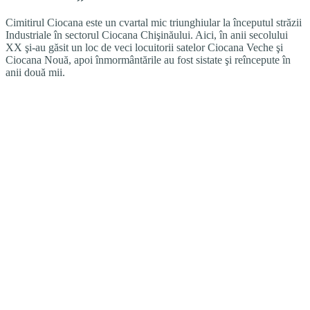
Cimitirul Ciocana este un cvartal mic triunghiular la începutul străzii
Industriale în sectorul Ciocana Chişinăului. Aici, în anii secolului
XX şi-au găsit un loc de veci locuitorii satelor Ciocana Veche şi
Ciocana Nouă, apoi înmormântările au fost sistate şi reîncepute în
anii două mii.