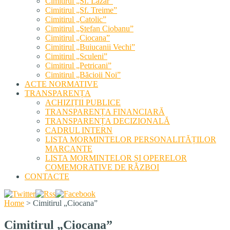
Cimitirul „Sf. Lazăr”
Cimitirul „Sf. Treime”
Cimitirul „Catolic”
Cimitirul „Ştefan Ciobanu”
Cimitirul „Ciocana”
Cimitirul „Buiucanii Vechi”
Cimitirul „Sculeni”
Cimitirul „Petricani”
Cimitirul „Băcioii Noi”
ACTE NORMATIVE
TRANSPARENȚA
ACHIZIȚII PUBLICE
TRANSPARENȚA FINANCIARĂ
TRANSPARENȚA DECIZIONALĂ
CADRUL INTERN
LISTA MORMINTELOR PERSONALITĂȚILOR
MARCANTE
LISTA MORMINTELOR ȘI OPERELOR
COMEMORATIVE DE RĂZBOI
CONTACTE
Home
>
Cimitirul „Ciocana”
Cimitirul „Ciocana”