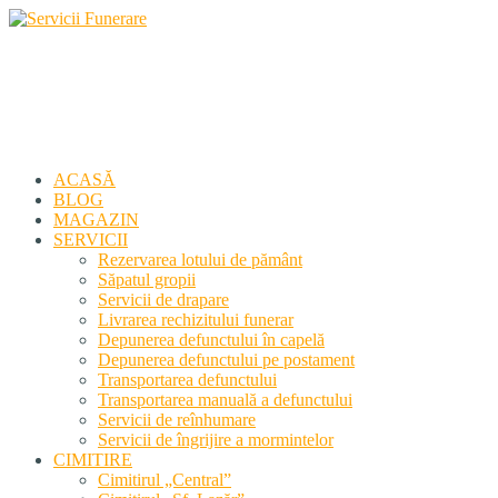
Servicii Funerare
Primiți susținerea profesională deplină
ACASĂ
BLOG
MAGAZIN
SERVICII
Rezervarea lotului de pământ
Săpatul gropii
Servicii de drapare
Livrarea rechizitului funerar
Depunerea defunctului în capelă
Depunerea defunctului pe postament
Transportarea defunctului
Transportarea manuală a defunctului
Servicii de reînhumare
Servicii de îngrijire a mormintelor
CIMITIRE
Cimitirul „Central”