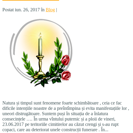
Postat iun. 26, 2017 în
Blog
|
Natura și timpul sunt fenomene foarte schimbătoare , ceia ce fac
dificile intențiile noastre de a preîntîmpina și evita manifestațiile lor ,
uneori distrugătoare. Suntem puși în situația de a înlatura
consecințele …. În urma vîntului puternic și a ploii de vineri,
23.06.2017 pe teritoriile cimitirelor au căzut crengi și s-au rupt
copaci, care au deteriorat unele construcții funerare . În...