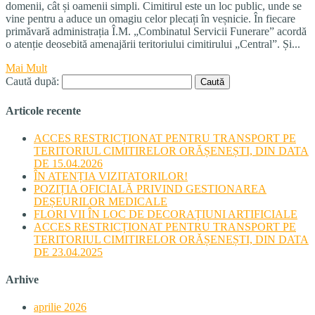
domenii, cât și oamenii simpli. Cimitirul este un loc public, unde se
vine pentru a aduce un omagiu celor plecați în veșnicie. În fiecare
primăvară administrația Î.M. „Combinatul Servicii Funerare” acordă
o atenție deosebită amenajării teritoriului cimitirului „Central”. Și...
Mai Mult
Caută după:
Articole recente
ACCES RESTRICȚIONAT PENTRU TRANSPORT PE
TERITORIUL CIMITIRELOR ORĂȘENEȘTI, DIN DATA
DE 15.04.2026
ÎN ATENȚIA VIZITATORILOR!
POZIȚIA OFICIALĂ PRIVIND GESTIONAREA
DEȘEURILOR MEDICALE
FLORI VII ÎN LOC DE DECORAȚIUNI ARTIFICIALE
ACCES RESTRICȚIONAT PENTRU TRANSPORT PE
TERITORIUL CIMITIRELOR ORĂȘENEȘTI, DIN DATA
DE 23.04.2025
Arhive
aprilie 2026