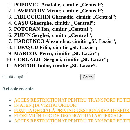
POPOVICI Anatolie, cimitir „Central”;
LAVRINȚOV Victor, cimitir „Central”;
IABLOCICHIN Ghenadie, cimitir „Central”;
CAȘU Gheorghe, cimitir „Central”;
POTORAN Ion, cimitir „Central”;
ZUDIN Serghei, cimitir „Central”;
HARCENCO Alexandru, cimitir „Sf. Lazăr”;
LUPAȘCU Filip, cimitir „Sf. Lazăr”;
MARCOV Petru, cimitir „Sf. Lazăr”;
CORGALÎC Serghei, cimitir „Sf. Lazăr”;
NESTOR Tudor, cimitir „Sf. Lazăr”.
Caută după:
Articole recente
ACCES RESTRICȚIONAT PENTRU TRANSPORT PE TERI
ÎN ATENȚIA VIZITATORILOR!
POZIȚIA OFICIALĂ PRIVIND GESTIONAREA DEȘEU
FLORI VII ÎN LOC DE DECORAȚIUNI ARTIFICIALE
ACCES RESTRICȚIONAT PENTRU TRANSPORT PE TERI