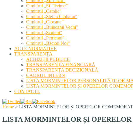
Cimitirul „Sf. Lazăr”
Cimitirul „Sf. Treime”
Cimitirul „Catolic”
Cimitirul „Ştefan Ciobanu”
Cimitirul „Ciocana”
Cimitirul „Buiucanii Vechi”
Cimitirul „Sculeni”
Cimitirul „Petricani”
Cimitirul „Băcioii Noi”
ACTE NORMATIVE
TRANSPARENȚA
ACHIZIȚII PUBLICE
TRANSPARENȚA FINANCIARĂ
TRANSPARENȚA DECIZIONALĂ
CADRUL INTERN
LISTA MORMINTELOR PERSONALITĂȚILOR M
LISTA MORMINTELOR ȘI OPERELOR COMEMOR
CONTACTE
Home
>
LISTA MORMINTELOR ȘI OPERELOR COMEMORAT
LISTA MORMINTELOR ȘI OPERELOR