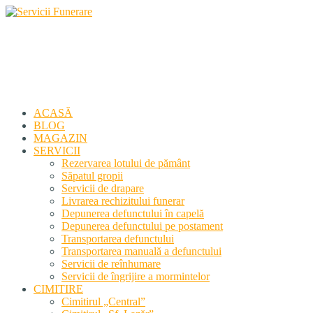
Servicii Funerare
Primiți susținerea profesională deplină
ACASĂ
BLOG
MAGAZIN
SERVICII
Rezervarea lotului de pământ
Săpatul gropii
Servicii de drapare
Livrarea rechizitului funerar
Depunerea defunctului în capelă
Depunerea defunctului pe postament
Transportarea defunctului
Transportarea manuală a defunctului
Servicii de reînhumare
Servicii de îngrijire a mormintelor
CIMITIRE
Cimitirul „Central”