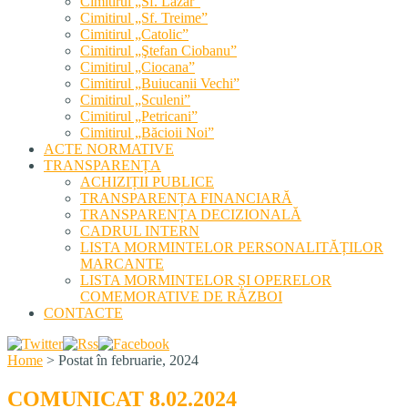
Cimitirul „Sf. Lazăr”
Cimitirul „Sf. Treime”
Cimitirul „Catolic”
Cimitirul „Ştefan Ciobanu”
Cimitirul „Ciocana”
Cimitirul „Buiucanii Vechi”
Cimitirul „Sculeni”
Cimitirul „Petricani”
Cimitirul „Băcioii Noi”
ACTE NORMATIVE
TRANSPARENȚA
ACHIZIȚII PUBLICE
TRANSPARENȚA FINANCIARĂ
TRANSPARENȚA DECIZIONALĂ
CADRUL INTERN
LISTA MORMINTELOR PERSONALITĂȚILOR
MARCANTE
LISTA MORMINTELOR ȘI OPERELOR
COMEMORATIVE DE RĂZBOI
CONTACTE
Home
>
Postat în februarie, 2024
COMUNICAT 8.02.2024