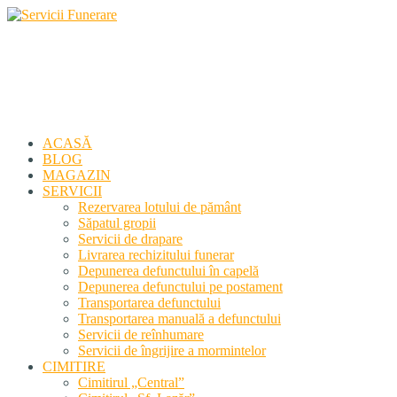
Servicii Funerare
Primiți susținerea profesională deplină
ACASĂ
BLOG
MAGAZIN
SERVICII
Rezervarea lotului de pământ
Săpatul gropii
Servicii de drapare
Livrarea rechizitului funerar
Depunerea defunctului în capelă
Depunerea defunctului pe postament
Transportarea defunctului
Transportarea manuală a defunctului
Servicii de reînhumare
Servicii de îngrijire a mormintelor
CIMITIRE
Cimitirul „Central”