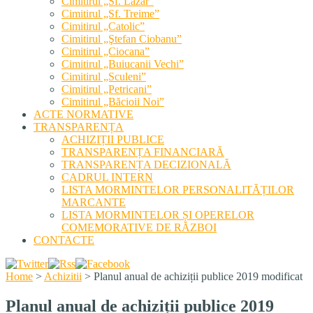
Cimitirul „Sf. Lazăr”
Cimitirul „Sf. Treime”
Cimitirul „Catolic”
Cimitirul „Ştefan Ciobanu”
Cimitirul „Ciocana”
Cimitirul „Buiucanii Vechi”
Cimitirul „Sculeni”
Cimitirul „Petricani”
Cimitirul „Băcioii Noi”
ACTE NORMATIVE
TRANSPARENȚA
ACHIZIȚII PUBLICE
TRANSPARENȚA FINANCIARĂ
TRANSPARENȚA DECIZIONALĂ
CADRUL INTERN
LISTA MORMINTELOR PERSONALITĂȚILOR
MARCANTE
LISTA MORMINTELOR ȘI OPERELOR
COMEMORATIVE DE RĂZBOI
CONTACTE
Home
>
Achizitii
>
Planul anual de achiziții publice 2019 modificat
Planul anual de achiziții publice 2019