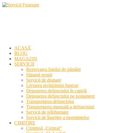
Servicii Funerare
Primiți susținerea profesională deplină
ACASĂ
BLOG
MAGAZIN
SERVICII
Rezervarea lotului de pământ
Săpatul gropii
Servicii de drapare
Livrarea rechizitului funerar
Depunerea defunctului în capelă
Depunerea defunctului pe postament
Transportarea defunctului
Transportarea manuală a defunctului
Servicii de reînhumare
Servicii de îngrijire a mormintelor
CIMITIRE
Cimitirul „Central”