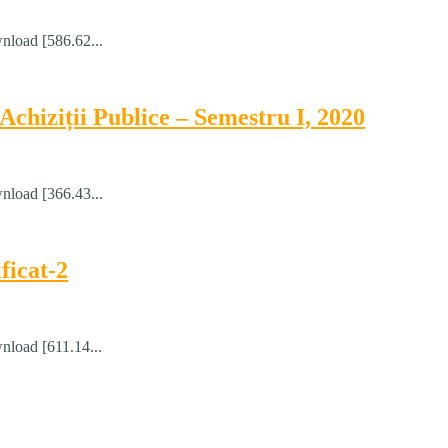
nload [586.62...
chiziții Publice – Semestru I, 2020
nload [366.43...
ficat-2
nload [611.14...