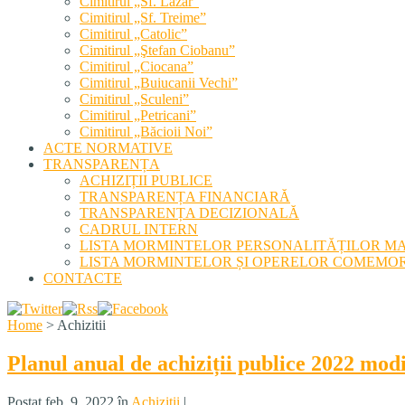
Cimitirul „Sf. Lazăr”
Cimitirul „Sf. Treime”
Cimitirul „Catolic”
Cimitirul „Ştefan Ciobanu”
Cimitirul „Ciocana”
Cimitirul „Buiucanii Vechi”
Cimitirul „Sculeni”
Cimitirul „Petricani”
Cimitirul „Băcioii Noi”
ACTE NORMATIVE
TRANSPARENȚA
ACHIZIȚII PUBLICE
TRANSPARENȚA FINANCIARĂ
TRANSPARENȚA DECIZIONALĂ
CADRUL INTERN
LISTA MORMINTELOR PERSONALITĂȚILOR M
LISTA MORMINTELOR ȘI OPERELOR COMEMOR
CONTACTE
Home
>
Achizitii
Planul anual de achiziții publice 2022 modi
Postat feb. 9, 2022 în
Achizitii
|