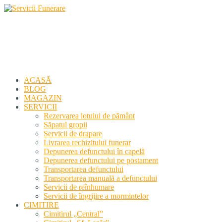
Servicii Funerare
Primiți susținerea profesională deplină
ACASĂ
BLOG
MAGAZIN
SERVICII
Rezervarea lotului de pământ
Săpatul gropii
Servicii de drapare
Livrarea rechizitului funerar
Depunerea defunctului în capelă
Depunerea defunctului pe postament
Transportarea defunctului
Transportarea manuală a defunctului
Servicii de reînhumare
Servicii de îngrijire a mormintelor
CIMITIRE
Cimitirul „Central”