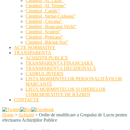
Cimitirul „Sf. Lazăr”
Cimitirul „Sf. Treime”
Cimitirul „Catolic”
Cimitirul „Ştefan Ciobanu”
Cimitirul „Ciocana”
Cimitirul „Buiucanii Vechi”
Cimitirul „Sculeni”
Cimitirul „Petricani”
Cimitirul „Băcioii Noi”
ACTE NORMATIVE
TRANSPARENȚA
ACHIZIȚII PUBLICE
TRANSPARENȚA FINANCIARĂ
TRANSPARENȚA DECIZIONALĂ
CADRUL INTERN
LISTA MORMINTELOR PERSONALITĂȚILOR
MARCANTE
LISTA MORMINTELOR ȘI OPERELOR
COMEMORATIVE DE RĂZBOI
CONTACTE
Home
>
Achizitii
>
Ordin de modificare a Grupului de Lucru pentru
efectuarea Achizițiilor Publice