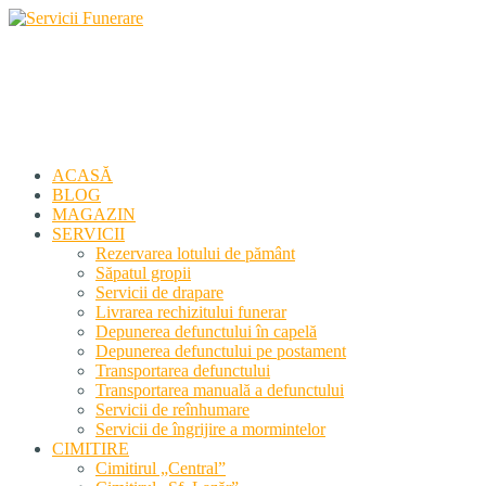
Servicii Funerare
Primiți susținerea profesională deplină
ACASĂ
BLOG
MAGAZIN
SERVICII
Rezervarea lotului de pământ
Săpatul gropii
Servicii de drapare
Livrarea rechizitului funerar
Depunerea defunctului în capelă
Depunerea defunctului pe postament
Transportarea defunctului
Transportarea manuală a defunctului
Servicii de reînhumare
Servicii de îngrijire a mormintelor
CIMITIRE
Cimitirul „Central”