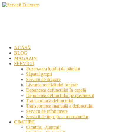
Servicii Funerare
Primiți susținerea profesională deplină
ACASĂ
BLOG
MAGAZIN
SERVICII
Rezervarea lotului de pământ
Săpatul gropii
Servicii de drapare
Livrarea rechizitului funerar
Depunerea defunctului în capelă
Depunerea defunctului pe postament
Transportarea defunctului
Transportarea manuală a defunctului
Servicii de reînhumare
Servicii de îngrijire a mormintelor
CIMITIRE
Cimitirul „Central”