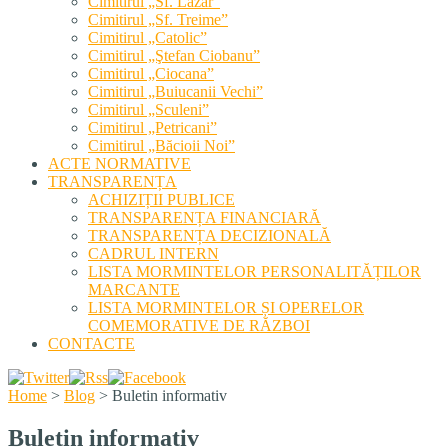
Cimitirul „Sf. Lazăr”
Cimitirul „Sf. Treime”
Cimitirul „Catolic”
Cimitirul „Ştefan Ciobanu”
Cimitirul „Ciocana”
Cimitirul „Buiucanii Vechi”
Cimitirul „Sculeni”
Cimitirul „Petricani”
Cimitirul „Băcioii Noi”
ACTE NORMATIVE
TRANSPARENȚA
ACHIZIȚII PUBLICE
TRANSPARENȚA FINANCIARĂ
TRANSPARENȚA DECIZIONALĂ
CADRUL INTERN
LISTA MORMINTELOR PERSONALITĂȚILOR
MARCANTE
LISTA MORMINTELOR ȘI OPERELOR
COMEMORATIVE DE RĂZBOI
CONTACTE
Home
>
Blog
>
Buletin informativ
Buletin informativ