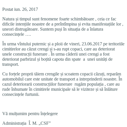
Postat iun. 26, 2017
Natura și timpul sunt fenomene foarte schimbătoare , ceia ce fac
dificile intențiile noastre de a preîntîmpina și evita manifestațiile lor ,
uneori distrugătoare. Suntem puși în situația de a înlatura
consecințele ….
În urma vîntului puternic și a ploii de vineri, 23.06.2017 pe teritoriile
cimitirelor au căzut crengi și s-au rupt copaci, care au deteriorat
unele construcții funerare . În urma căderii unei crengi a fost
deteriorat parbrizul și boțită capota din spate a unei unități de
transport.
Cu forțele proprii tăiem crengile și scoatem copacii căzuți, reparăm
automobilul care este unitate de transport a intreprinderii noastre. În
cazul deteriorarii construcțiilor funerare rugăm populația , care au
rude înhumate în cimitirele municipale să le viziteze și să înlăture
consecințele furtunii.
Vă mulțumim pentru înțelegere
Administrația Î. M. „CSF”