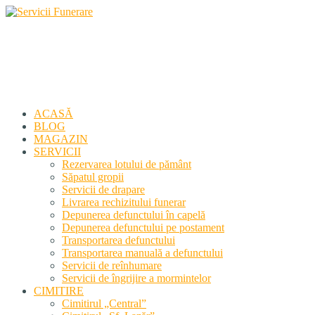
Servicii Funerare
Primiți susținerea profesională deplină
ACASĂ
BLOG
MAGAZIN
SERVICII
Rezervarea lotului de pământ
Săpatul gropii
Servicii de drapare
Livrarea rechizitului funerar
Depunerea defunctului în capelă
Depunerea defunctului pe postament
Transportarea defunctului
Transportarea manuală a defunctului
Servicii de reînhumare
Servicii de îngrijire a mormintelor
CIMITIRE
Cimitirul „Central”