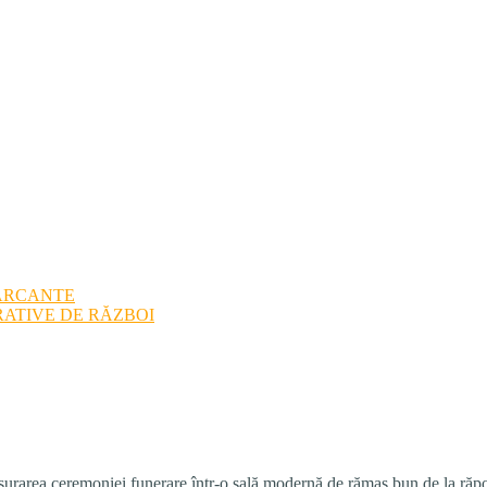
ARCANTE
ATIVE DE RĂZBOI
urarea ceremoniei funerare într-o sală modernă de rămas bun de la răposat