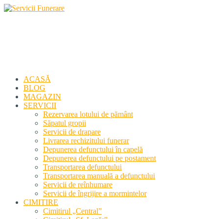
Servicii Funerare
Primiți susținerea profesională deplină
ACASĂ
BLOG
MAGAZIN
SERVICII
Rezervarea lotului de pământ
Săpatul gropii
Servicii de drapare
Livrarea rechizitului funerar
Depunerea defunctului în capelă
Depunerea defunctului pe postament
Transportarea defunctului
Transportarea manuală a defunctului
Servicii de reînhumare
Servicii de îngrijire a mormintelor
CIMITIRE
Cimitirul „Central”