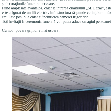
și decorațiunile funerare necesare.
Fiind amplasată avantajos, chiar la intrarea cimitirului „Sf. Lazăr”, est
este asigurat de un lift electric. Infrastructura răspunde cerințelor de f
etc. Este posilbilă chiar și închirierea camerei frigorifice.
Toți invitații la ceremonia funerară vor putea aduce omagiul persoanei 
Cu noi , povara grijilor e mai usoara !