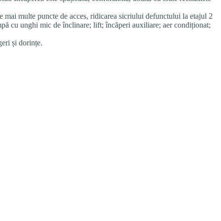
e mai multe puncte de acces, ridicarea sicriului defunctului la etajul 2
mpă cu unghi mic de înclinare; lift; încăperi auxiliare; aer condiționat;
ri și dorințe.