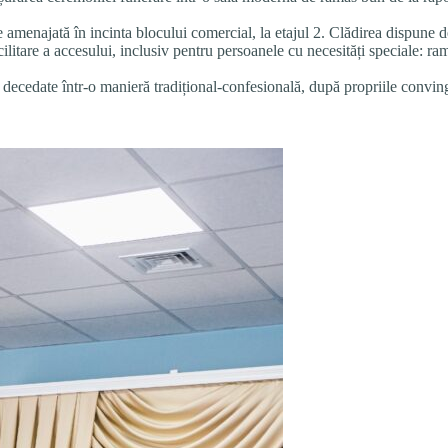
e amenajată în incinta blocului comercial, la etajul 2. Clădirea dispune d
acilitare a accesului, inclusiv pentru persoanele cu necesități speciale: ra
decedate într-o manieră tradițional-confesională, după propriile convinge