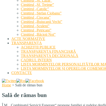
Cimitirul „Sf. Lazăr”
Cimitirul „Sf. Treime”
Cimitirul „Catolic”
Cimitirul „Ştefan Ciobanu”
Cimitirul „Ciocana”
Cimitirul „Buiucanii Vechi”
Cimitirul „Sculeni”
Cimitirul „Petricani”
Cimitirul „Băcioii Noi”
ACTE NORMATIVE
TRANSPARENȚA
ACHIZIȚII PUBLICE
TRANSPARENȚA FINANCIARĂ
TRANSPARENȚA DECIZIONALĂ
CADRUL INTERN
LISTA MORMINTELOR PERSONALITĂȚILOR M
LISTA MORMINTELOR ȘI OPERELOR COMEMOR
CONTACTE
Home
>
Sală de rămas bun
Sală de rămas bun
Î.M. „Combinatul Servicii Funerare“ propune familiei și rudelor desfăș