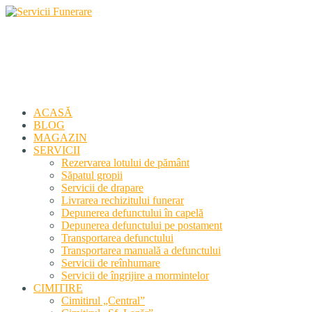
Servicii Funerare
Primiți susținerea profesională deplină
ACASĂ
BLOG
MAGAZIN
SERVICII
Rezervarea lotului de pământ
Săpatul gropii
Servicii de drapare
Livrarea rechizitului funerar
Depunerea defunctului în capelă
Depunerea defunctului pe postament
Transportarea defunctului
Transportarea manuală a defunctului
Servicii de reînhumare
Servicii de îngrijire a mormintelor
CIMITIRE
Cimitirul „Central”