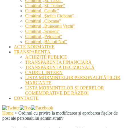
Cimitirul „Sf. Lazăr”
Cimitirul „Sf. Treime”
Cimitirul „Catolic”
Cimitirul „Ştefan Ciobanu”
Cimitirul „Ciocana”
Cimitirul „Buiucanii Vechi”
Cimitirul „Sculeni”
Cimitirul „Petricani”
Cimitirul „Băcioii Noi”
ACTE NORMATIVE
TRANSPARENȚA
ACHIZIȚII PUBLICE
TRANSPARENȚA FINANCIARĂ
TRANSPARENȚA DECIZIONALĂ
CADRUL INTERN
LISTA MORMINTELOR PERSONALITĂȚILOR
MARCANTE
LISTA MORMINTELOR ȘI OPERELOR
COMEMORATIVE DE RĂZBOI
CONTACTE
Home
>
Ordinul cu privire la modificarea și aprobarea fișelor de
post ale personalului administrativ