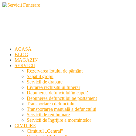
Servicii Funerare
Primiți susținerea profesională deplină
ACASĂ
BLOG
MAGAZIN
SERVICII
Rezervarea lotului de pământ
Săpatul gropii
Servicii de drapare
Livrarea rechizitului funerar
Depunerea defunctului în capelă
Depunerea defunctului pe postament
Transportarea defunctului
Transportarea manuală a defunctului
Servicii de reînhumare
Servicii de îngrijire a mormintelor
CIMITIRE
Cimitirul „Central”