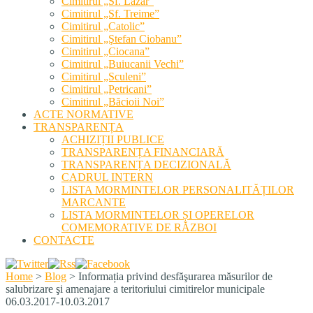
Cimitirul „Sf. Lazăr”
Cimitirul „Sf. Treime”
Cimitirul „Catolic”
Cimitirul „Ştefan Ciobanu”
Cimitirul „Ciocana”
Cimitirul „Buiucanii Vechi”
Cimitirul „Sculeni”
Cimitirul „Petricani”
Cimitirul „Băcioii Noi”
ACTE NORMATIVE
TRANSPARENȚA
ACHIZIȚII PUBLICE
TRANSPARENȚA FINANCIARĂ
TRANSPARENȚA DECIZIONALĂ
CADRUL INTERN
LISTA MORMINTELOR PERSONALITĂȚILOR
MARCANTE
LISTA MORMINTELOR ȘI OPERELOR
COMEMORATIVE DE RĂZBOI
CONTACTE
Home
>
Blog
>
Informația privind desfăşurarea măsurilor de
salubrizare şi amenajare a teritoriului cimitirelor municipale
06.03.2017-10.03.2017