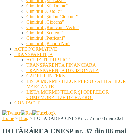
Cimitirul „Sf. Lazăr”
Cimitirul „Sf. Treime”
Cimitirul „Catolic”
Cimitirul „Ştefan Ciobanu”
Cimitirul „Ciocana”
Cimitirul „Buiucanii Vechi”
Cimitirul „Sculeni”
Cimitirul „Petricani”
Cimitirul „Băcioii Noi”
ACTE NORMATIVE
TRANSPARENȚA
ACHIZIȚII PUBLICE
TRANSPARENȚA FINANCIARĂ
TRANSPARENȚA DECIZIONALĂ
CADRUL INTERN
LISTA MORMINTELOR PERSONALITĂȚILOR
MARCANTE
LISTA MORMINTELOR ȘI OPERELOR
COMEMORATIVE DE RĂZBOI
CONTACTE
Home
>
Blog
>
HOTĂRÂREA CNESP nr. 37 din 08 mai 2021
HOTĂRÂREA CNESP nr. 37 din 08 mai