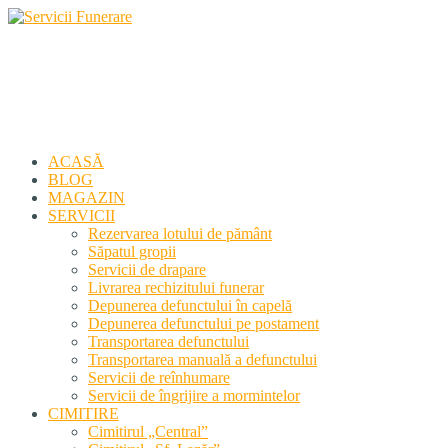
Servicii Funerare
Primiți susținerea profesională deplină
ACASĂ
BLOG
MAGAZIN
SERVICII
Rezervarea lotului de pământ
Săpatul gropii
Servicii de drapare
Livrarea rechizitului funerar
Depunerea defunctului în capelă
Depunerea defunctului pe postament
Transportarea defunctului
Transportarea manuală a defunctului
Servicii de reînhumare
Servicii de îngrijire a mormintelor
CIMITIRE
Cimitirul „Central”