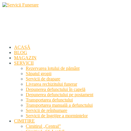
Servicii Funerare
Primiți susținerea profesională deplină
ACASĂ
BLOG
MAGAZIN
SERVICII
Rezervarea lotului de pământ
Săpatul gropii
Servicii de drapare
Livrarea rechizitului funerar
Depunerea defunctului în capelă
Depunerea defunctului pe postament
Transportarea defunctului
Transportarea manuală a defunctului
Servicii de reînhumare
Servicii de îngrijire a mormintelor
CIMITIRE
Cimitirul „Central”