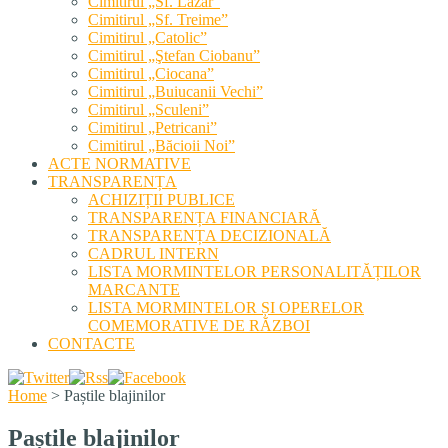
Cimitirul „Sf. Lazăr”
Cimitirul „Sf. Treime”
Cimitirul „Catolic”
Cimitirul „Ştefan Ciobanu”
Cimitirul „Ciocana”
Cimitirul „Buiucanii Vechi”
Cimitirul „Sculeni”
Cimitirul „Petricani”
Cimitirul „Băcioii Noi”
ACTE NORMATIVE
TRANSPARENȚA
ACHIZIȚII PUBLICE
TRANSPARENȚA FINANCIARĂ
TRANSPARENȚA DECIZIONALĂ
CADRUL INTERN
LISTA MORMINTELOR PERSONALITĂȚILOR
MARCANTE
LISTA MORMINTELOR ȘI OPERELOR
COMEMORATIVE DE RĂZBOI
CONTACTE
Home
>
Paștile blajinilor
Paștile blajinilor