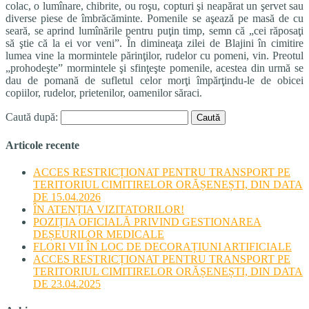
colac, o lumînare, chibrite, ou roşu, copturi şi neapărat un şervet sau
diverse piese de îmbrăcăminte. Pomenile se aşează pe masă de cu
seară, se aprind lumînările pentru puţin timp, semn că „cei răposaţi
să ştie că la ei vor veni”. În dimineaţa zilei de Blajini în cimitire
lumea vine la mormintele părinţilor, rudelor cu pomeni, vin. Preotul
„prohodeşte” mormintele şi sfinţeşte pomenile, acestea din urmă se
dau de pomană de sufletul celor morţi împărţindu-le de obicei
copiilor, rudelor, prietenilor, oamenilor săraci.
Caută după:
Articole recente
ACCES RESTRICȚIONAT PENTRU TRANSPORT PE
TERITORIUL CIMITIRELOR ORĂȘENEȘTI, DIN DATA
DE 15.04.2026
ÎN ATENȚIA VIZITATORILOR!
POZIȚIA OFICIALĂ PRIVIND GESTIONAREA
DEȘEURILOR MEDICALE
FLORI VII ÎN LOC DE DECORAȚIUNI ARTIFICIALE
ACCES RESTRICȚIONAT PENTRU TRANSPORT PE
TERITORIUL CIMITIRELOR ORĂȘENEȘTI, DIN DATA
DE 23.04.2025