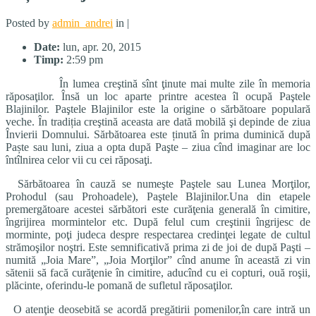
Posted by
admin_andrei
in |
Date:
lun, apr. 20, 2015
Timp:
2:59 pm
În lumea creştină sînt ţinute mai multe zile în memoria
răposaţilor. Însă un loc aparte printre acestea îl ocupă Paştele
Blajinilor. Paştele Blajinilor este la origine o sărbătoare populară
veche. În tradiția creştină aceasta are dată mobilă şi depinde de ziua
Învierii Domnului. Sărbătoarea este ținută în prima duminică după
Paște sau luni, ziua a opta după Paşte – ziua cînd imaginar are loc
întîlnirea celor vii cu cei răposaţi.
Sărbătoarea în cauză se numeşte Paştele sau Lunea Morţilor,
Prohodul (sau Prohoadele), Paştele Blajinilor.Una din etapele
premergătoare acestei sărbători este curăţenia generală în cimitire,
îngrijirea mormintelor etc. După felul cum creştinii îngrijesc de
morminte, poţi judeca despre respectarea credinţei legate de cultul
strămoşilor noştri. Este semnificativă prima zi de joi de după Paşti –
numită „Joia Mare”, „Joia Morţilor” cînd anume în această zi vin
sătenii să facă curăţenie în cimitire, aducînd cu ei copturi, ouă roşii,
plăcinte, oferindu-le pomană de sufletul răposaţilor.
O atenţie deosebită se acordă pregătirii pomenilor,în care intră un