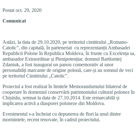
Postat oct. 29, 2020
Comunicat
Astăzi, la data de 29.10.2020, pe teritoriul cimitirului „Romano-
Catolic”, din capitală, în parteneriat cu reprezentanții Ambasadei
Republicii Polone în Republica Moldova, în frunte cu Excelența sa,
ambasador Extraordinar și Plenipotențiar, domnul Bartlomiej
Zdaniuk, a fost inaugurat un panou comemorativ al unor
personalități marcante de origine polonă, care-și au somnul de veci
pe teritoriul Cimitirului „Catolic”.
Proiectul a fost realizat în limitele Memorandumului bilateral de
cooperare în domeniul conservării patrimoniului cultural polonez în
Chișinău, semnat la data de 27.10.2014. Este remarcabilă și
implicarea activă a diasporei poloneze din Moldova.
Evenimentul s-a încheiat cu depunerea de flori la unul dintre
mormintele, recent renovate, în cadrul proiectului.