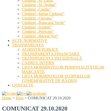
Cimitirul „Sf. Lazăr”
Cimitirul „Sf. Treime”
Cimitirul „Catolic”
Cimitirul „Ştefan Ciobanu”
Cimitirul „Ciocana”
Cimitirul „Buiucanii Vechi”
Cimitirul „Sculeni”
Cimitirul „Petricani”
Cimitirul „Băcioii Noi”
ACTE NORMATIVE
TRANSPARENȚA
ACHIZIȚII PUBLICE
TRANSPARENȚA FINANCIARĂ
TRANSPARENȚA DECIZIONALĂ
CADRUL INTERN
LISTA MORMINTELOR PERSONALITĂȚILOR
MARCANTE
LISTA MORMINTELOR ȘI OPERELOR
COMEMORATIVE DE RĂZBOI
CONTACTE
Home
>
Blog
>
COMUNICAT 29.10.2020
COMUNICAT 29.10.2020