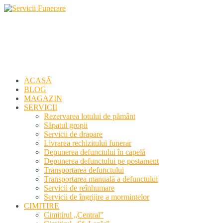
Servicii Funerare
Primiți susținerea profesională deplină
ACASĂ
BLOG
MAGAZIN
SERVICII
Rezervarea lotului de pământ
Săpatul gropii
Servicii de drapare
Livrarea rechizitului funerar
Depunerea defunctului în capelă
Depunerea defunctului pe postament
Transportarea defunctului
Transportarea manuală a defunctului
Servicii de reînhumare
Servicii de îngrijire a mormintelor
CIMITIRE
Cimitirul „Central”