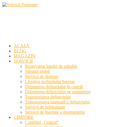
Servicii Funerare
Primiți susținerea profesională deplină
ACASĂ
BLOG
MAGAZIN
SERVICII
Rezervarea lotului de pământ
Săpatul gropii
Servicii de drapare
Livrarea rechizitului funerar
Depunerea defunctului în capelă
Depunerea defunctului pe postament
Transportarea defunctului
Transportarea manuală a defunctului
Servicii de reînhumare
Servicii de îngrijire a mormintelor
CIMITIRE
Cimitirul „Central”