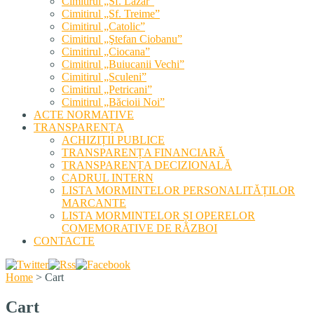
Cimitirul „Sf. Lazăr”
Cimitirul „Sf. Treime”
Cimitirul „Catolic”
Cimitirul „Ştefan Ciobanu”
Cimitirul „Ciocana”
Cimitirul „Buiucanii Vechi”
Cimitirul „Sculeni”
Cimitirul „Petricani”
Cimitirul „Băcioii Noi”
ACTE NORMATIVE
TRANSPARENȚA
ACHIZIȚII PUBLICE
TRANSPARENȚA FINANCIARĂ
TRANSPARENȚA DECIZIONALĂ
CADRUL INTERN
LISTA MORMINTELOR PERSONALITĂȚILOR
MARCANTE
LISTA MORMINTELOR ȘI OPERELOR
COMEMORATIVE DE RĂZBOI
CONTACTE
Home
>
Cart
Cart