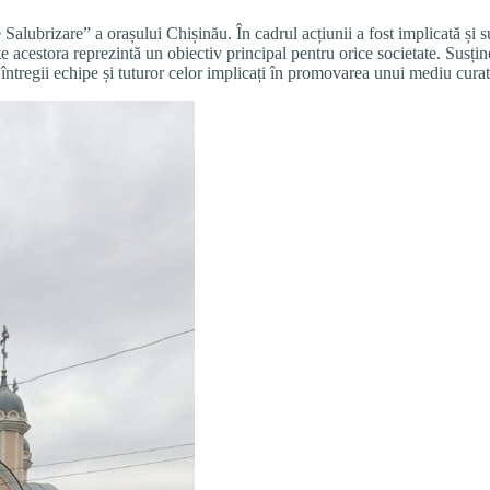
Salubrizare” a orașului Chișinău. În cadrul acțiunii a fost implicată și
ente acestora reprezintă un obiectiv principal pentru orice societate. Susți
ntregii echipe și tuturor celor implicați în promovarea unui mediu curat ș