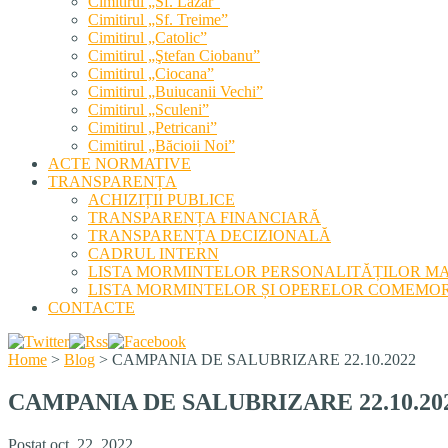
Cimitirul „Sf. Lazăr”
Cimitirul „Sf. Treime”
Cimitirul „Catolic”
Cimitirul „Ştefan Ciobanu”
Cimitirul „Ciocana”
Cimitirul „Buiucanii Vechi”
Cimitirul „Sculeni”
Cimitirul „Petricani”
Cimitirul „Băcioii Noi”
ACTE NORMATIVE
TRANSPARENȚA
ACHIZIȚII PUBLICE
TRANSPARENȚA FINANCIARĂ
TRANSPARENȚA DECIZIONALĂ
CADRUL INTERN
LISTA MORMINTELOR PERSONALITĂȚILOR M
LISTA MORMINTELOR ȘI OPERELOR COMEMOR
CONTACTE
Home
>
Blog
>
CAMPANIA DE SALUBRIZARE 22.10.2022
CAMPANIA DE SALUBRIZARE 22.10.20
Postat oct. 22, 2022