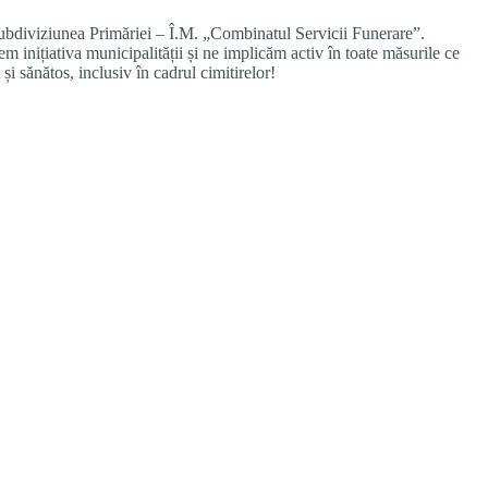
 subdiviziunea Primăriei – Î.M. „Combinatul Servicii Funerare”.
nem inițiativa municipalității și ne implicăm activ în toate măsurile ce
i sănătos, inclusiv în cadrul cimitirelor!