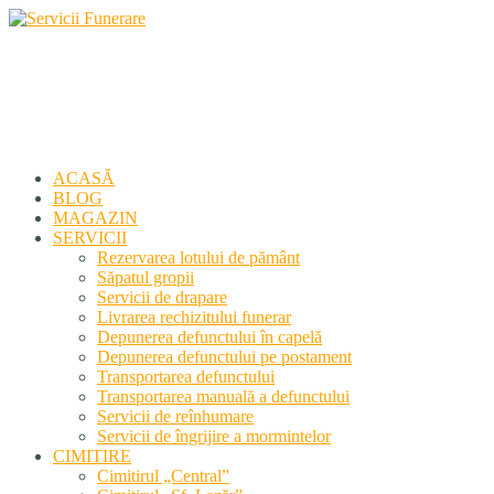
Servicii Funerare
Primiți susținerea profesională deplină
ACASĂ
BLOG
MAGAZIN
SERVICII
Rezervarea lotului de pământ
Săpatul gropii
Servicii de drapare
Livrarea rechizitului funerar
Depunerea defunctului în capelă
Depunerea defunctului pe postament
Transportarea defunctului
Transportarea manuală a defunctului
Servicii de reînhumare
Servicii de îngrijire a mormintelor
CIMITIRE
Cimitirul „Central”