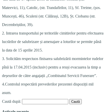
Mateevici, 11), Catolic, (str. Trandafirilor, 11), Sf. Treime, (șos.
Muncești, 46), Sculeni (str. Călărași, 12B), Șt. Ciobanu (str.
Decembriștilor, 39).
2. Intrarea transportului pe teritoriile cimitirelor pentru efectuarea
lucrărilor de salubrizare și amenajare a loturilor se permite până
la data de 15 aprilie 2015.
3. Solicităm respectuos finisarea salubrizării mormintelor rudelor
pînă la 17.04.2015 (inclusiv) pentru a reuși evacuarea la timp a
deșeurilor de către angajații „Combinatul Servicii Funerare”.
4.Controlul respectării prevederilor prezentei dispoziții mi­l
asum.
Caută după:
Articole recente