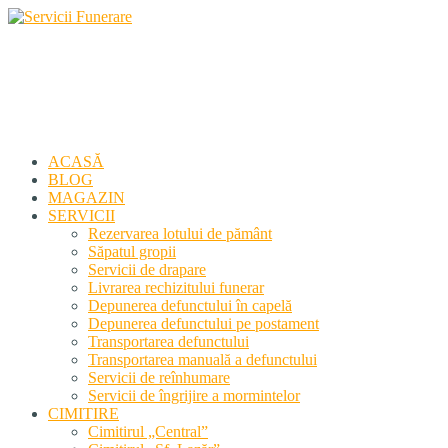
Servicii Funerare
Primiți susținerea profesională deplină
ACASĂ
BLOG
MAGAZIN
SERVICII
Rezervarea lotului de pământ
Săpatul gropii
Servicii de drapare
Livrarea rechizitului funerar
Depunerea defunctului în capelă
Depunerea defunctului pe postament
Transportarea defunctului
Transportarea manuală a defunctului
Servicii de reînhumare
Servicii de îngrijire a mormintelor
CIMITIRE
Cimitirul „Central”