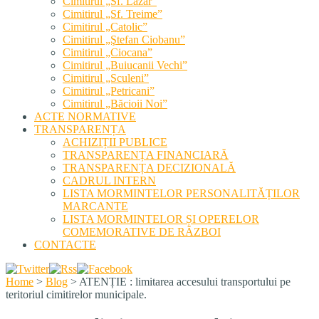
Cimitirul „Sf. Lazăr”
Cimitirul „Sf. Treime”
Cimitirul „Catolic”
Cimitirul „Ştefan Ciobanu”
Cimitirul „Ciocana”
Cimitirul „Buiucanii Vechi”
Cimitirul „Sculeni”
Cimitirul „Petricani”
Cimitirul „Băcioii Noi”
ACTE NORMATIVE
TRANSPARENȚA
ACHIZIȚII PUBLICE
TRANSPARENȚA FINANCIARĂ
TRANSPARENȚA DECIZIONALĂ
CADRUL INTERN
LISTA MORMINTELOR PERSONALITĂȚILOR
MARCANTE
LISTA MORMINTELOR ȘI OPERELOR
COMEMORATIVE DE RĂZBOI
CONTACTE
Home
>
Blog
>
ATENȚIE : limitarea accesului transportului pe
teritoriul cimitirelor municipale.