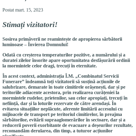
Postat mart. 15, 2023
Stimați vizitatori!
Sosirea primăverii ne reamintește de apropierea sărbătorii
luminoase – Învierea Domnului!
Odată cu creșterea temperaturilor pozitive, a numărului și a
duratei zilelor însorite apare oportunitatea desfășurării ordinii
la mormintele celor dragi, trecuți în eternitate.
În acest context, administrația Î.M. „Combinatul Servicii
Funerare” îndeamnă toți vizitatorii să susțină acțiunile de
salubrizare, demarate în toate cimitirele orășenești, dar și pe
teritoriile adiacente acestora, prin realizarea curățeniei la
mormintele rudelor, prietenilor, sau celor apropiați, trecuți în
neființă, dar și la loturile rezervate de către arendași. În
evitarea situațiilor neplăcute, aferente limitării accesului cu
mijloacele de transport pe teritoriul cimitirelor, în preajma
sărbătorilor, evitării supraaglomerărilor în sectoare, dar și a
reducerii poverii exorbitante de evacuare a deșeurilor rezultate,
recomandăm derularea, din timp, a tuturor acțiunilor