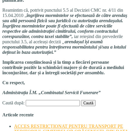
planificate.
Reamintim că, potrivit punctului 5.5 al Deciziei CMC nr. 4/11 din
15.04.2010 „
îngrijirea mormintelor se efectuează de către arendaş
sau altă persoană fizică sau juridică cu autorizaţia arendaşului.
Îngrijirea mormintelor poate fi efectuată de către serviciile
respective ale administraţiei cimitirului, conform contractului
corespunzător, contra taxei stabilite”,
iar reieșind din prevederile
punctului 3.5, al aceleași decizii
„
arendașul își asumă
responsabilitatea pentru întreținerea mormântului și/sau a lotului
deținut în baza autorizației.”
I
mplicarea conștiincioasă și la timp a fiecărei persoane
con
tribuie pozitiv la s
chimbări
majore
și de durată
a mediului
înconjurător, dar și
a întregii societăți
per ansamblu
.
Cu respect,
Administrația Î.M. „Combinatul Servicii Funerare”
Caută după:
Articole recente
ACCES RESTRICȚIONAT PENTRU TRANSPORT PE