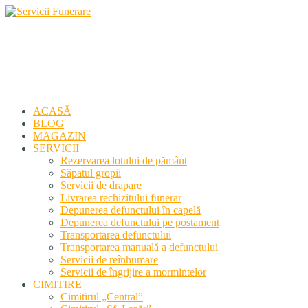
Servicii Funerare
Primiți susținerea profesională deplină
ACASĂ
BLOG
MAGAZIN
SERVICII
Rezervarea lotului de pământ
Săpatul gropii
Servicii de drapare
Livrarea rechizitului funerar
Depunerea defunctului în capelă
Depunerea defunctului pe postament
Transportarea defunctului
Transportarea manuală a defunctului
Servicii de reînhumare
Servicii de îngrijire a mormintelor
CIMITIRE
Cimitirul „Central”