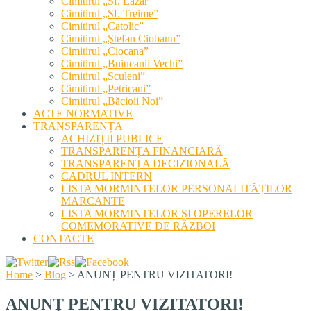
Cimitirul „Sf. Lazăr”
Cimitirul „Sf. Treime”
Cimitirul „Catolic”
Cimitirul „Ştefan Ciobanu”
Cimitirul „Ciocana”
Cimitirul „Buiucanii Vechi”
Cimitirul „Sculeni”
Cimitirul „Petricani”
Cimitirul „Băcioii Noi”
ACTE NORMATIVE
TRANSPARENȚA
ACHIZIȚII PUBLICE
TRANSPARENȚA FINANCIARĂ
TRANSPARENȚA DECIZIONALĂ
CADRUL INTERN
LISTA MORMINTELOR PERSONALITĂȚILOR
MARCANTE
LISTA MORMINTELOR ȘI OPERELOR
COMEMORATIVE DE RĂZBOI
CONTACTE
Home
>
Blog
>
ANUNȚ PENTRU VIZITATORI!
ANUNȚ PENTRU VIZITATORI!