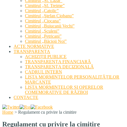
Cimitirul „Sf. Lazăr”
Cimitirul „Sf. Treime”
Cimitirul „Catolic”
Cimitirul „Ştefan Ciobanu”
Cimitirul „Ciocana”
Cimitirul „Buiucanii Vechi”
Cimitirul „Sculeni”
Cimitirul „Petricani”
Cimitirul „Băcioii Noi”
ACTE NORMATIVE
TRANSPARENȚA
ACHIZIȚII PUBLICE
TRANSPARENȚA FINANCIARĂ
TRANSPARENȚA DECIZIONALĂ
CADRUL INTERN
LISTA MORMINTELOR PERSONALITĂȚILOR
MARCANTE
LISTA MORMINTELOR ȘI OPERELOR
COMEMORATIVE DE RĂZBOI
CONTACTE
Home
>
Regulament cu privire la cimitire
Regulament cu privire la cimitire