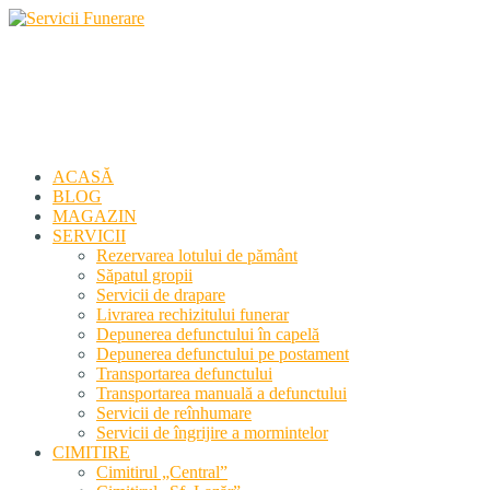
Servicii Funerare
Primiți susținerea profesională deplină
ACASĂ
BLOG
MAGAZIN
SERVICII
Rezervarea lotului de pământ
Săpatul gropii
Servicii de drapare
Livrarea rechizitului funerar
Depunerea defunctului în capelă
Depunerea defunctului pe postament
Transportarea defunctului
Transportarea manuală a defunctului
Servicii de reînhumare
Servicii de îngrijire a mormintelor
CIMITIRE
Cimitirul „Central”