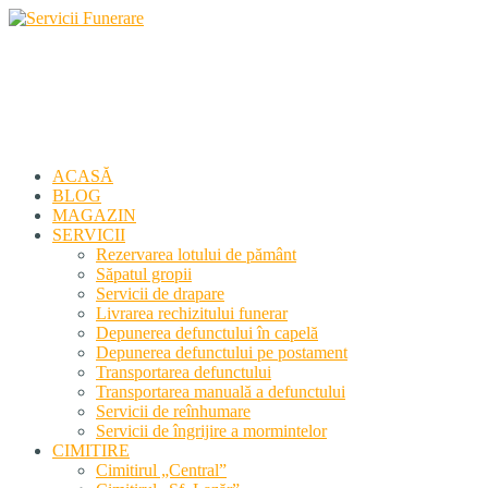
Servicii Funerare
Primiți susținerea profesională deplină
ACASĂ
BLOG
MAGAZIN
SERVICII
Rezervarea lotului de pământ
Săpatul gropii
Servicii de drapare
Livrarea rechizitului funerar
Depunerea defunctului în capelă
Depunerea defunctului pe postament
Transportarea defunctului
Transportarea manuală a defunctului
Servicii de reînhumare
Servicii de îngrijire a mormintelor
CIMITIRE
Cimitirul „Central”