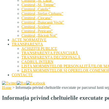
Cimitirul „Sf. Lazăr”
Cimitirul „Sf. Treime”
Cimitirul „Catolic”
Cimitirul „Ştefan Ciobanu”
Cimitirul „Ciocana”
Cimitirul „Buiucanii Vechi”
Cimitirul „Sculeni”
Cimitirul „Petricani”
Cimitirul „Băcioii Noi”
ACTE NORMATIVE
TRANSPARENȚA
ACHIZIȚII PUBLICE
TRANSPARENȚA FINANCIARĂ
TRANSPARENȚA DECIZIONALĂ
CADRUL INTERN
LISTA MORMINTELOR PERSONALITĂȚILOR M
LISTA MORMINTELOR ȘI OPERELOR COMEMOR
CONTACTE
Home
>
Informația privind cheltuielile executate pe parcursul lunii s
Informația privind cheltuielile executate 