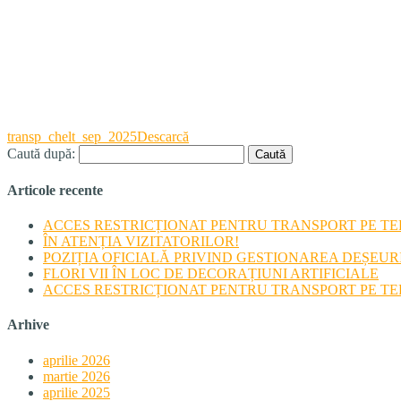
transp_chelt_sep_2025
Descarcă
Caută după:
Articole recente
ACCES RESTRICȚIONAT PENTRU TRANSPORT PE TERI
ÎN ATENȚIA VIZITATORILOR!
POZIȚIA OFICIALĂ PRIVIND GESTIONAREA DEȘEU
FLORI VII ÎN LOC DE DECORAȚIUNI ARTIFICIALE
ACCES RESTRICȚIONAT PENTRU TRANSPORT PE TERI
Arhive
aprilie 2026
martie 2026
aprilie 2025