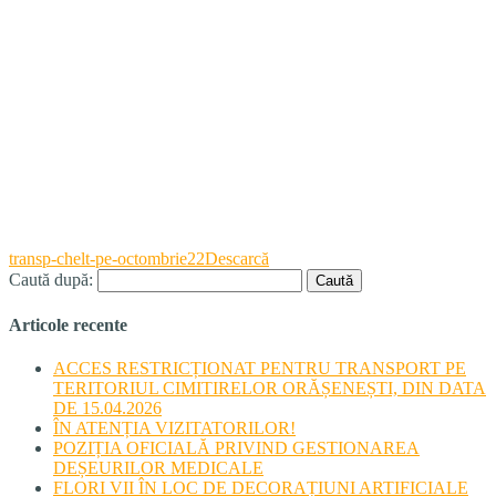
transp-chelt-pe-octombrie22
Descarcă
Caută după:
Articole recente
ACCES RESTRICȚIONAT PENTRU TRANSPORT PE
TERITORIUL CIMITIRELOR ORĂȘENEȘTI, DIN DATA
DE 15.04.2026
ÎN ATENȚIA VIZITATORILOR!
POZIȚIA OFICIALĂ PRIVIND GESTIONAREA
DEȘEURILOR MEDICALE
FLORI VII ÎN LOC DE DECORAȚIUNI ARTIFICIALE