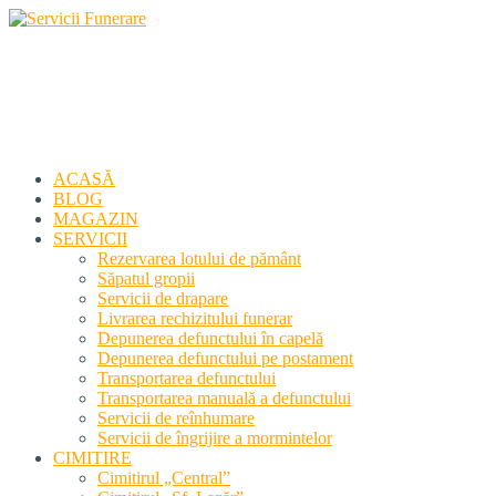
Servicii Funerare
Primiți susținerea profesională deplină
ACASĂ
BLOG
MAGAZIN
SERVICII
Rezervarea lotului de pământ
Săpatul gropii
Servicii de drapare
Livrarea rechizitului funerar
Depunerea defunctului în capelă
Depunerea defunctului pe postament
Transportarea defunctului
Transportarea manuală a defunctului
Servicii de reînhumare
Servicii de îngrijire a mormintelor
CIMITIRE
Cimitirul „Central”