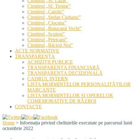
Cimitirul „Sf. Lazăr”
Cimitirul „Sf. Treime”
Cimitirul „Catolic”
Cimitirul „Ştefan Ciobanu”
Cimitirul „Ciocana”
Cimitirul „Buiucanii Vechi”
Cimitirul „Sculeni”
Cimitirul „Petricani”
Cimitirul „Băcioii Noi”
ACTE NORMATIVE
TRANSPARENȚA
ACHIZIȚII PUBLICE
TRANSPARENȚA FINANCIARĂ
TRANSPARENȚA DECIZIONALĂ
CADRUL INTERN
LISTA MORMINTELOR PERSONALITĂȚILOR
MARCANTE
LISTA MORMINTELOR ȘI OPERELOR
COMEMORATIVE DE RĂZBOI
CONTACTE
Home
>
Informația privind cheltuielile executate pe parcursul lunii
octombrie 2022