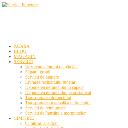
Servicii Funerare
Primiți susținerea profesională deplină
ACASĂ
BLOG
MAGAZIN
SERVICII
Rezervarea lotului de pământ
Săpatul gropii
Servicii de drapare
Livrarea rechizitului funerar
Depunerea defunctului în capelă
Depunerea defunctului pe postament
Transportarea defunctului
Transportarea manuală a defunctului
Servicii de reînhumare
Servicii de îngrijire a mormintelor
CIMITIRE
Cimitirul „Central”