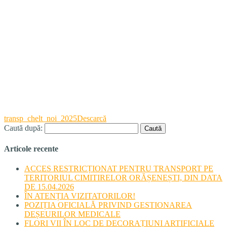
transp_chelt_noi_2025
Descarcă
Caută după:
Articole recente
ACCES RESTRICȚIONAT PENTRU TRANSPORT PE
TERITORIUL CIMITIRELOR ORĂȘENEȘTI, DIN DATA
DE 15.04.2026
ÎN ATENȚIA VIZITATORILOR!
POZIȚIA OFICIALĂ PRIVIND GESTIONAREA
DEȘEURILOR MEDICALE
FLORI VII ÎN LOC DE DECORAȚIUNI ARTIFICIALE