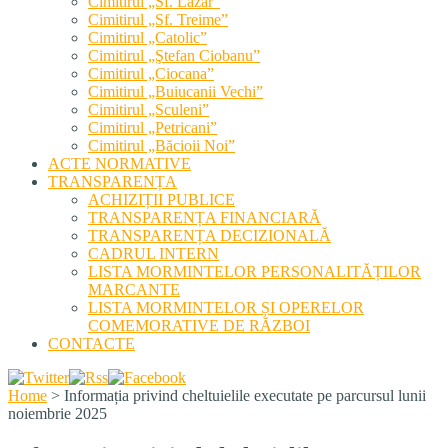
Cimitirul „Sf. Lazăr”
Cimitirul „Sf. Treime”
Cimitirul „Catolic”
Cimitirul „Ştefan Ciobanu”
Cimitirul „Ciocana”
Cimitirul „Buiucanii Vechi”
Cimitirul „Sculeni”
Cimitirul „Petricani”
Cimitirul „Băcioii Noi”
ACTE NORMATIVE
TRANSPARENȚA
ACHIZIȚII PUBLICE
TRANSPARENȚA FINANCIARĂ
TRANSPARENȚA DECIZIONALĂ
CADRUL INTERN
LISTA MORMINTELOR PERSONALITĂȚILOR
MARCANTE
LISTA MORMINTELOR ȘI OPERELOR
COMEMORATIVE DE RĂZBOI
CONTACTE
Home
>
Informația privind cheltuielile executate pe parcursul lunii
noiembrie 2025