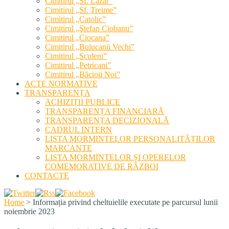
Cimitirul „Sf. Lazăr”
Cimitirul „Sf. Treime”
Cimitirul „Catolic”
Cimitirul „Ştefan Ciobanu”
Cimitirul „Ciocana”
Cimitirul „Buiucanii Vechi”
Cimitirul „Sculeni”
Cimitirul „Petricani”
Cimitirul „Băcioii Noi”
ACTE NORMATIVE
TRANSPARENȚA
ACHIZIȚII PUBLICE
TRANSPARENȚA FINANCIARĂ
TRANSPARENȚA DECIZIONALĂ
CADRUL INTERN
LISTA MORMINTELOR PERSONALITĂȚILOR
MARCANTE
LISTA MORMINTELOR ȘI OPERELOR
COMEMORATIVE DE RĂZBOI
CONTACTE
Home
>
Informația privind cheltuielile executate pe parcursul lunii
noiembrie 2023