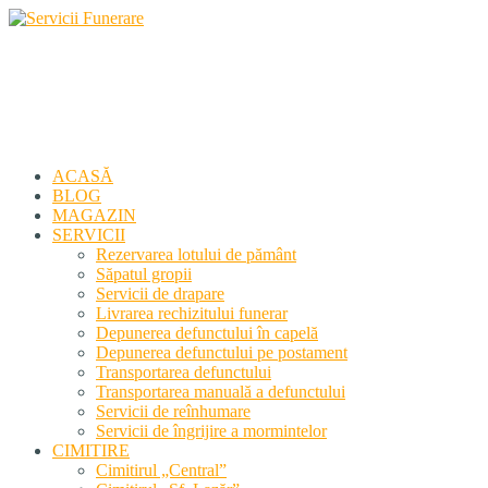
Servicii Funerare
Primiți susținerea profesională deplină
ACASĂ
BLOG
MAGAZIN
SERVICII
Rezervarea lotului de pământ
Săpatul gropii
Servicii de drapare
Livrarea rechizitului funerar
Depunerea defunctului în capelă
Depunerea defunctului pe postament
Transportarea defunctului
Transportarea manuală a defunctului
Servicii de reînhumare
Servicii de îngrijire a mormintelor
CIMITIRE
Cimitirul „Central”