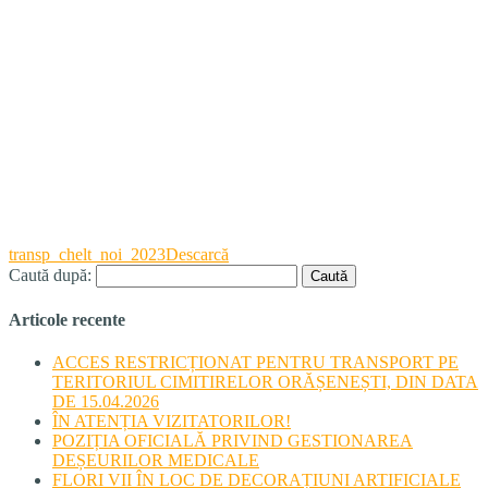
transp_chelt_noi_2023
Descarcă
Caută după:
Articole recente
ACCES RESTRICȚIONAT PENTRU TRANSPORT PE
TERITORIUL CIMITIRELOR ORĂȘENEȘTI, DIN DATA
DE 15.04.2026
ÎN ATENȚIA VIZITATORILOR!
POZIȚIA OFICIALĂ PRIVIND GESTIONAREA
DEȘEURILOR MEDICALE
FLORI VII ÎN LOC DE DECORAȚIUNI ARTIFICIALE