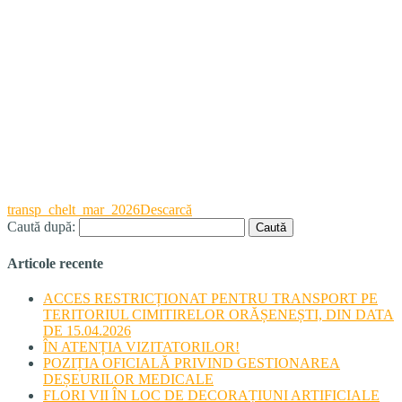
transp_chelt_mar_2026
Descarcă
Caută după:
Articole recente
ACCES RESTRICȚIONAT PENTRU TRANSPORT PE
TERITORIUL CIMITIRELOR ORĂȘENEȘTI, DIN DATA
DE 15.04.2026
ÎN ATENȚIA VIZITATORILOR!
POZIȚIA OFICIALĂ PRIVIND GESTIONAREA
DEȘEURILOR MEDICALE
FLORI VII ÎN LOC DE DECORAȚIUNI ARTIFICIALE