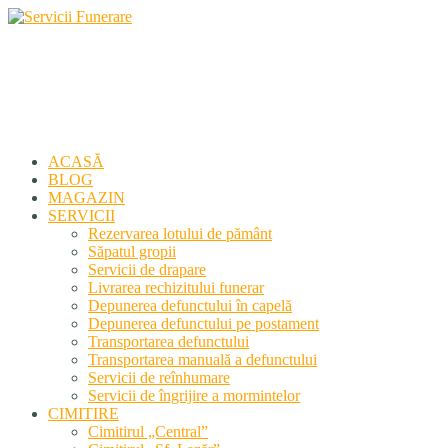
Servicii Funerare
Primiți susținerea profesională deplină
ACASĂ
BLOG
MAGAZIN
SERVICII
Rezervarea lotului de pământ
Săpatul gropii
Servicii de drapare
Livrarea rechizitului funerar
Depunerea defunctului în capelă
Depunerea defunctului pe postament
Transportarea defunctului
Transportarea manuală a defunctului
Servicii de reînhumare
Servicii de îngrijire a mormintelor
CIMITIRE
Cimitirul „Central”