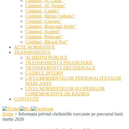
Cimitirul „Sf. Lazăr”
Cimitirul „Sf. Treime”
Cimitirul „Catolic”
Cimitirul „Ştefan Ciobanu”
Cimitirul „Ciocana”
Cimitirul „Buiucanii Vechi”
Cimitirul „Sculeni”
Cimitirul „Petricani”
Cimitirul „Băcioii Noi”
ACTE NORMATIVE
TRANSPARENȚA
ACHIZIȚII PUBLICE
TRANSPARENȚA FINANCIARĂ
TRANSPARENȚA DECIZIONALĂ
CADRUL INTERN
LISTA MORMINTELOR PERSONALITĂȚILOR
MARCANTE
LISTA MORMINTELOR ȘI OPERELOR
COMEMORATIVE DE RĂZBOI
CONTACTE
Home
>
Informația privind cheltuielile executate pe parcursul lunii
martie 2026