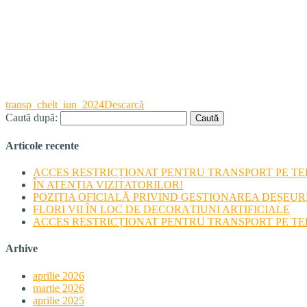
transp_chelt_iun_2024
Descarcă
Caută după:
Articole recente
ACCES RESTRICȚIONAT PENTRU TRANSPORT PE TERI
ÎN ATENȚIA VIZITATORILOR!
POZIȚIA OFICIALĂ PRIVIND GESTIONAREA DEȘEU
FLORI VII ÎN LOC DE DECORAȚIUNI ARTIFICIALE
ACCES RESTRICȚIONAT PENTRU TRANSPORT PE TERI
Arhive
aprilie 2026
martie 2026
aprilie 2025