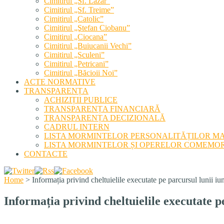
Cimitirul „Sf. Lazăr”
Cimitirul „Sf. Treime”
Cimitirul „Catolic”
Cimitirul „Ştefan Ciobanu”
Cimitirul „Ciocana”
Cimitirul „Buiucanii Vechi”
Cimitirul „Sculeni”
Cimitirul „Petricani”
Cimitirul „Băcioii Noi”
ACTE NORMATIVE
TRANSPARENȚA
ACHIZIȚII PUBLICE
TRANSPARENȚA FINANCIARĂ
TRANSPARENȚA DECIZIONALĂ
CADRUL INTERN
LISTA MORMINTELOR PERSONALITĂȚILOR M
LISTA MORMINTELOR ȘI OPERELOR COMEMOR
CONTACTE
Home
>
Informația privind cheltuielile executate pe parcursul lunii iu
Informația privind cheltuielile executate p