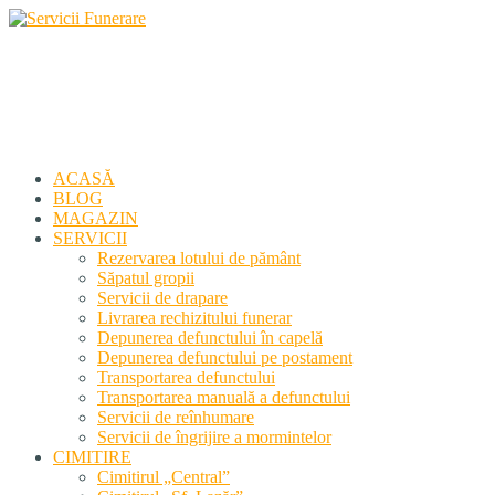
Servicii Funerare
Primiți susținerea profesională deplină
ACASĂ
BLOG
MAGAZIN
SERVICII
Rezervarea lotului de pământ
Săpatul gropii
Servicii de drapare
Livrarea rechizitului funerar
Depunerea defunctului în capelă
Depunerea defunctului pe postament
Transportarea defunctului
Transportarea manuală a defunctului
Servicii de reînhumare
Servicii de îngrijire a mormintelor
CIMITIRE
Cimitirul „Central”