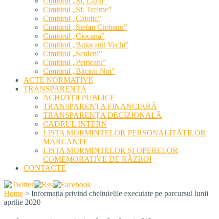
Cimitirul „Sf. Lazăr”
Cimitirul „Sf. Treime”
Cimitirul „Catolic”
Cimitirul „Ştefan Ciobanu”
Cimitirul „Ciocana”
Cimitirul „Buiucanii Vechi”
Cimitirul „Sculeni”
Cimitirul „Petricani”
Cimitirul „Băcioii Noi”
ACTE NORMATIVE
TRANSPARENȚA
ACHIZIȚII PUBLICE
TRANSPARENȚA FINANCIARĂ
TRANSPARENȚA DECIZIONALĂ
CADRUL INTERN
LISTA MORMINTELOR PERSONALITĂȚILOR
MARCANTE
LISTA MORMINTELOR ȘI OPERELOR
COMEMORATIVE DE RĂZBOI
CONTACTE
Home
>
Informația privind cheltuielile executate pe parcursul lunii
aprilie 2020