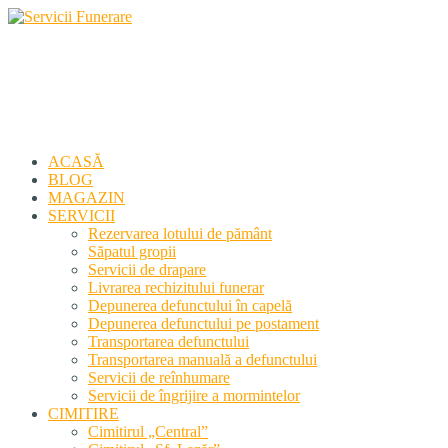
Servicii Funerare
Primiți susținerea profesională deplină
ACASĂ
BLOG
MAGAZIN
SERVICII
Rezervarea lotului de pământ
Săpatul gropii
Servicii de drapare
Livrarea rechizitului funerar
Depunerea defunctului în capelă
Depunerea defunctului pe postament
Transportarea defunctului
Transportarea manuală a defunctului
Servicii de reînhumare
Servicii de îngrijire a mormintelor
CIMITIRE
Cimitirul „Central”