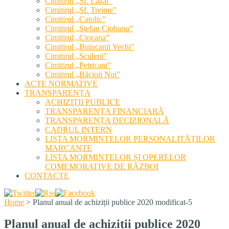
Cimitirul „Sf. Lazăr”
Cimitirul „Sf. Treime”
Cimitirul „Catolic”
Cimitirul „Ştefan Ciobanu”
Cimitirul „Ciocana”
Cimitirul „Buiucanii Vechi”
Cimitirul „Sculeni”
Cimitirul „Petricani”
Cimitirul „Băcioii Noi”
ACTE NORMATIVE
TRANSPARENȚA
ACHIZIȚII PUBLICE
TRANSPARENȚA FINANCIARĂ
TRANSPARENȚA DECIZIONALĂ
CADRUL INTERN
LISTA MORMINTELOR PERSONALITĂȚILOR
MARCANTE
LISTA MORMINTELOR ȘI OPERELOR
COMEMORATIVE DE RĂZBOI
CONTACTE
Home
>
Planul anual de achiziții publice 2020 modificat-5
Planul anual de achiziții publice 2020