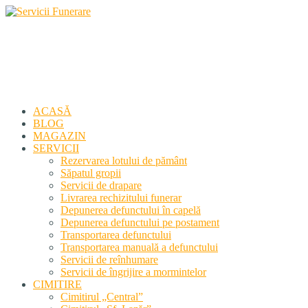
Servicii Funerare
Primiți susținerea profesională deplină
ACASĂ
BLOG
MAGAZIN
SERVICII
Rezervarea lotului de pământ
Săpatul gropii
Servicii de drapare
Livrarea rechizitului funerar
Depunerea defunctului în capelă
Depunerea defunctului pe postament
Transportarea defunctului
Transportarea manuală a defunctului
Servicii de reînhumare
Servicii de îngrijire a mormintelor
CIMITIRE
Cimitirul „Central”