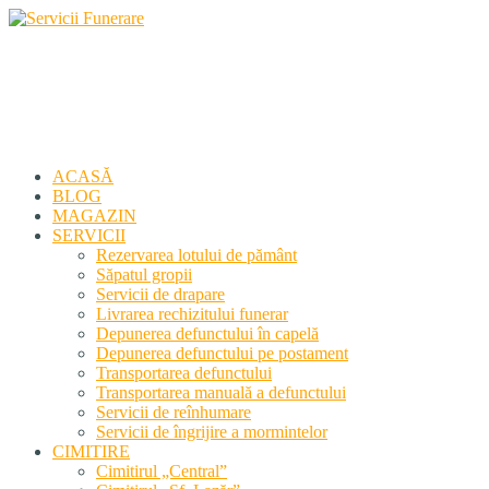
Servicii Funerare
Primiți susținerea profesională deplină
ACASĂ
BLOG
MAGAZIN
SERVICII
Rezervarea lotului de pământ
Săpatul gropii
Servicii de drapare
Livrarea rechizitului funerar
Depunerea defunctului în capelă
Depunerea defunctului pe postament
Transportarea defunctului
Transportarea manuală a defunctului
Servicii de reînhumare
Servicii de îngrijire a mormintelor
CIMITIRE
Cimitirul „Central”