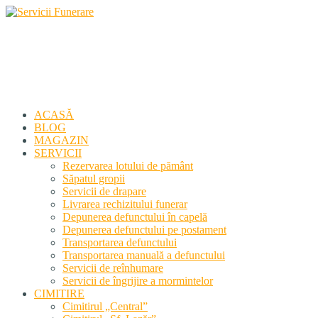
Servicii Funerare
Primiți susținerea profesională deplină
ACASĂ
BLOG
MAGAZIN
SERVICII
Rezervarea lotului de pământ
Săpatul gropii
Servicii de drapare
Livrarea rechizitului funerar
Depunerea defunctului în capelă
Depunerea defunctului pe postament
Transportarea defunctului
Transportarea manuală a defunctului
Servicii de reînhumare
Servicii de îngrijire a mormintelor
CIMITIRE
Cimitirul „Central”