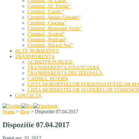
Cimitirul „Sf. Lazăr”
Cimitirul „Sf. Treime”
Cimitirul „Catolic”
Cimitirul „Ştefan Ciobanu”
Cimitirul „Ciocana”
Cimitirul „Buiucanii Vechi”
Cimitirul „Sculeni”
Cimitirul „Petricani”
Cimitirul „Băcioii Noi”
ACTE NORMATIVE
TRANSPARENȚA
ACHIZIȚII PUBLICE
TRANSPARENȚA FINANCIARĂ
TRANSPARENȚA DECIZIONALĂ
CADRUL INTERN
LISTA MORMINTELOR PERSONALITĂȚILOR M
LISTA MORMINTELOR ȘI OPERELOR COMEMOR
CONTACTE
Home
>
Blog
>
Dispozitie 07.04.2017
Dispozitie 07.04.2017
Postat apr. 10, 2017